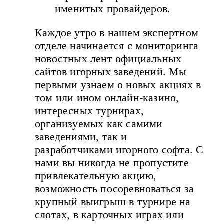
именитых провайдеров.
Каждое утро в нашем экспертном
отделе начинается с мониторинга
новостных лент официальных
сайтов игорных заведений. Мы
первыми узнаем о новых акциях в
том или ином онлайн-казино,
интересных турнирах,
организуемых как самими
заведениями, так и
разработчиками игорного софта. С
нами вы никогда не пропустите
привлекательную акцию,
возможность посоревноваться за
крупный выигрыш в турнире на
слотах, в карточных играх или