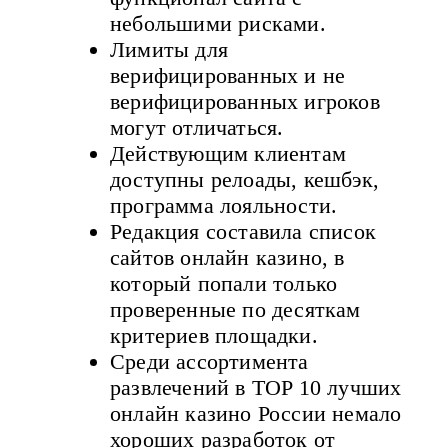
небольшими рисками.
Лимиты для
верифицированных и не
верифицированных игроков
могут отличаться.
Действующим клиентам
доступны релоады, кешбэк,
программа лояльности.
Редакция составила список
сайтов онлайн казино, в
который попали только
проверенные по десяткам
критериев площадки.
Среди ассортимента
развлечений в TOP 10 лучших
онлайн казино России немало
хороших разработок от