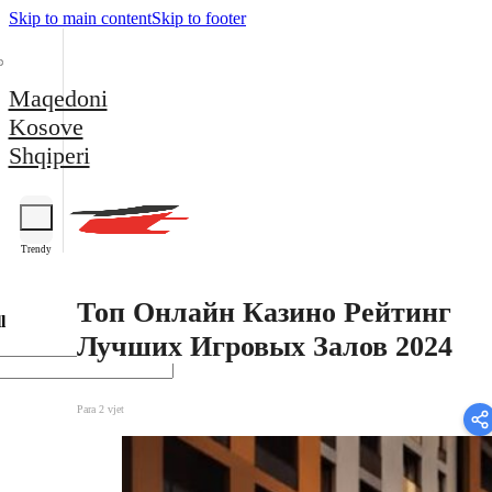
Skip to main content
Skip to footer
Maqedoni
Kosove
Shqiperi
Trendy
Топ Онлайн Казино Рейтинг
l
Лучших Игровых Залов 2024
Para 2 vjet