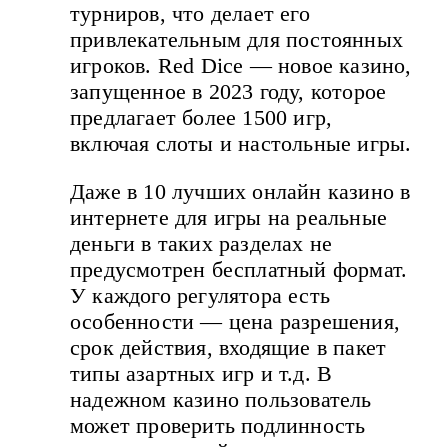
турниров, что делает его
привлекательным для постоянных
игроков. Red Dice — новое казино,
запущенное в 2023 году, которое
предлагает более 1500 игр,
включая слоты и настольные игры.
Даже в 10 лучших онлайн казино в
интернете для игры на реальные
деньги в таких разделах не
предусмотрен бесплатный формат.
У каждого регулятора есть
особенности — цена разрешения,
срок действия, входящие в пакет
типы азартных игр и т.д. В
надежном казино пользователь
может проверить подлинность