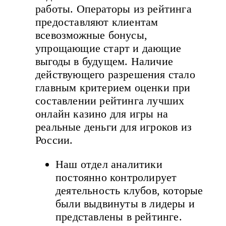
работы. Операторы из рейтинга
предоставляют клиентам
всевозможные бонусы,
упрощающие старт и дающие
выгоды в будущем. Наличие
действующего разрешения стало
главным критерием оценки при
составлении рейтинга лучших
онлайн казино для игры на
реальные деньги для игроков из
России.
Наш отдел аналитики
постоянно контролирует
деятельность клубов, которые
были выдвинуты в лидеры и
представлены в рейтинге.