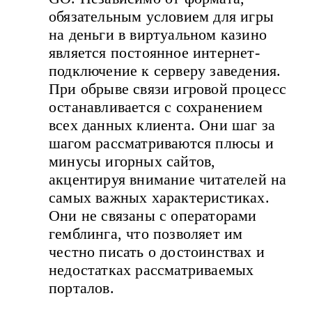
обязательным условием для игры
на деньги в виртуальном казино
является постоянное интернет-
подключение к серверу заведения.
При обрыве связи игровой процесс
останавливается с сохранением
всех данных клиента. Они шаг за
шагом рассматриваются плюсы и
минусы игорных сайтов,
акцентируя внимание читателей на
самых важных характеристиках.
Они не связаны с операторами
гемблинга, что позволяет им
честно писать о достоинствах и
недостатках рассматриваемых
порталов.