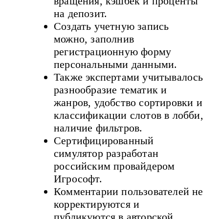
вращения, кэшбек и проценты
на депозит.
Создать учетную запись
можно, заполнив
регистрационную форму
персональными данными.
Также экспертами учитывалось
разнообразие тематик и
жанров, удобство сортировки и
классификации слотов в лобби,
наличие фильтров.
Сертифицированный
симулятор разработан
российским провайдером
Игрософт.
Комментарии пользователей не
корректируются и
публикуются в авторской