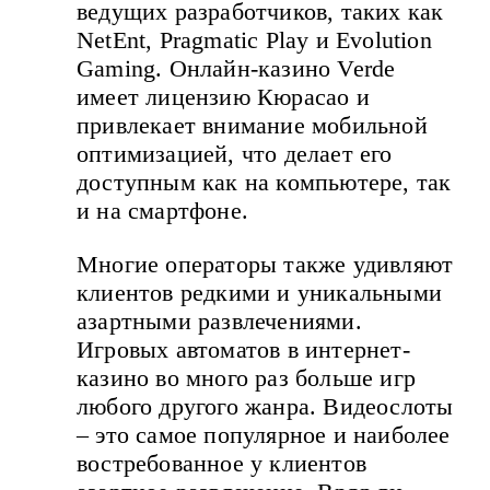
ведущих разработчиков, таких как
NetEnt, Pragmatic Play и Evolution
Gaming. Онлайн-казино Verde
имеет лицензию Кюрасао и
привлекает внимание мобильной
оптимизацией, что делает его
доступным как на компьютере, так
и на смартфоне.
Многие операторы также удивляют
клиентов редкими и уникальными
азартными развлечениями.
Игровых автоматов в интернет-
казино во много раз больше игр
любого другого жанра. Видеослоты
– это самое популярное и наиболее
востребованное у клиентов