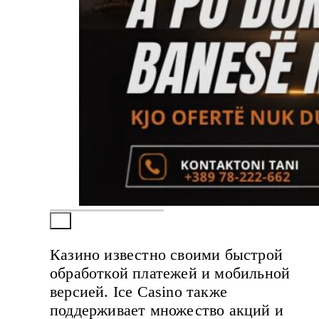
Казино известно своими быстрой
обработкой платежей и мобильной
версией. Ice Casino также
поддерживает множество акций и