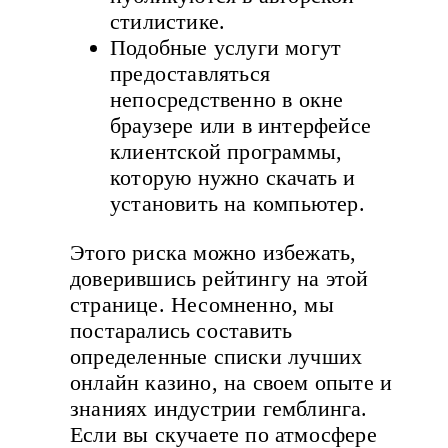
стилистике.
Подобные услуги могут
предоставляться
непосредственно в окне
браузере или в интерфейсе
клиентской программы,
которую нужно скачать и
установить на компьютер.
Этого риска можно избежать,
доверившись рейтингу на этой
странице. Несомненно, мы
постарались составить
определенные списки лучших
онлайн казино, на своем опыте и
знаниях индустрии гемблинга.
Если вы скучаете по атмосфере