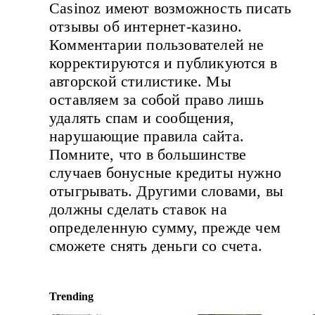
Casinoz имеют возможность писать
отзывы об интернет-казино.
Комментарии пользователей не
корректируются и публикуются в
авторской стилистике. Мы
оставляем за собой право лишь
удалять спам и сообщения,
нарушающие правила сайта.
Помните, что в большинстве
случаев бонусные кредиты нужно
отыгрывать. Другими словами, вы
должны сделать ставок на
определенную сумму, прежде чем
сможете снять деньги со счета.
Trending