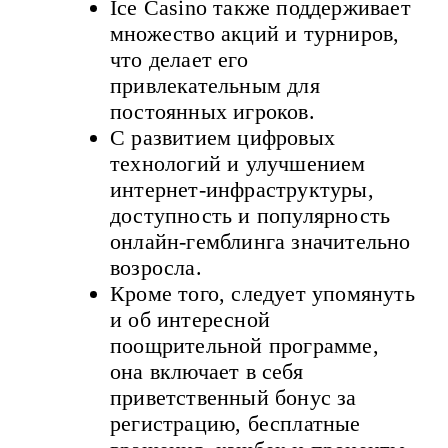
Ice Casino также поддерживает
множество акций и турниров,
что делает его
привлекательным для
постоянных игроков.
С развитием цифровых
технологий и улучшением
интернет-инфраструктуры,
доступность и популярность
онлайн-гемблинга значительно
возросла.
Кроме того, следует упомянуть
и об интересной
поощрительной программе,
она включает в себя
приветственный бонус за
регистрацию, бесплатные