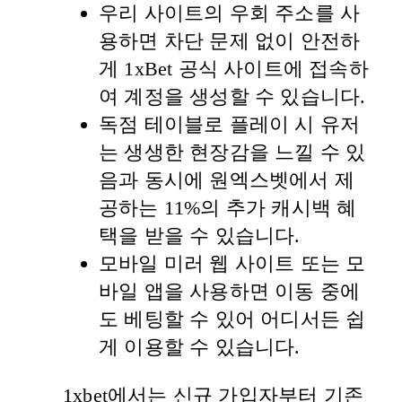
우리 사이트의 우회 주소를 사
용하면 차단 문제 없이 안전하
게 1xBet 공식 사이트에 접속하
여 계정을 생성할 수 있습니다.
독점 테이블로 플레이 시 유저
는 생생한 현장감을 느낄 수 있
음과 동시에 원엑스벳에서 제
공하는 11%의 추가 캐시백 혜
택을 받을 수 있습니다.
모바일 미러 웹 사이트 또는 모
바일 앱을 사용하면 이동 중에
도 베팅할 수 있어 어디서든 쉽
게 이용할 수 있습니다.
1xbet에서는 신규 가입자부터 기존