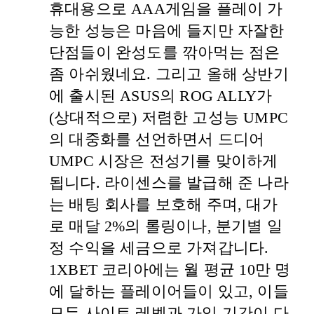
휴대용으로 AAA게임을 플레이 가
능한 성능은 마음에 들지만 자잘한
단점들이 완성도를 깎아먹는 점은
좀 아쉬웠네요. 그리고 올해 상반기
에 출시된 ASUS의 ROG ALLY가
(상대적으로) 저렴한 고성능 UMPC
의 대중화를 선언하면서 드디어
UMPC 시장은 전성기를 맞이하게
됩니다. 라이센스를 발급해 준 나라
는 배팅 회사를 보호해 주며, 대가
로 매달 2%의 롤링이나, 분기별 일
정 수익을 세금으로 가져갑니다.
1XBET 코리아에는 월 평균 10만 명
에 달하는 플레이어들이 있고, 이들
모두 사이트 레벨과 가입 기간이 다