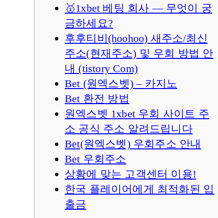
🥇1xbet 베팅 회사 — 무엇이 궁
금하세요?
후후티비(hoohoo) 새주소/최신
주소(현재주소) 및 우회 방법 안
내 (tistory Com)
Bet (원엑스벳) – 카지노
Bet 환전 방법
원엑스벳 1xbet 우회 사이트 주
소 공식 주소 알려드립니다
Bet(원엑스벳) 우회주소 안내
Bet 우회주소
상황에 맞는 고객센터 이용!
한국 플레이어에게 최적화된 입
출금