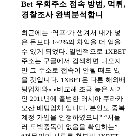
Bet 우회주소 접속 방법, 먹튀,
경찰조사 완벽분석합니
최근에는 ‘역프’가 생겨서 내가 넣
은 돈보다 1~2%의 차익을 더 얻을
수 있게 되었다. 일반적으로 1XBET
주소는 구글에서 검색하면 나오지
만 그 주소로 접속이 안될 때도 있
을 것입니다. 1XBET은 다른 해외배
팅업체와» «비교해 조금 늦은 시기
인 2011년에 출범한 러시아 쿠라카
오산 배팅업체 입니다. 본인도 중복
계정 가입을 인정하였으니” “서둘
러 도박중독이 없음을 확인하는”