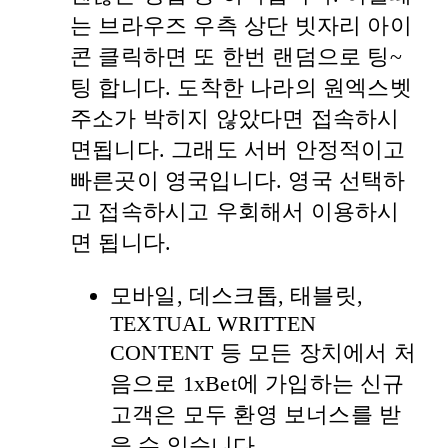
는 브라우즈 우측 상단 빗자리 아이
콘 클릭하면 또 한번 랜덤으로 팅~
팅 합니다. 도착한 나라의 원엑스벳
주소가 박히지 않았다면 접속하시
면됩니다. 그래도 서버 안정적이고
빠른곳이 영국입니다. 영국 선택하
고 접속하시고 우회해서 이용하시
면 됩니다.
모바일, 데스크톱, 태블릿,
TEXTUAL WRITTEN
CONTENT 등 모든 장치에서 처
음으로 1xBet에 가입하는 신규
고객은 모두 환영 보너스를 받
을 수 있습니다.