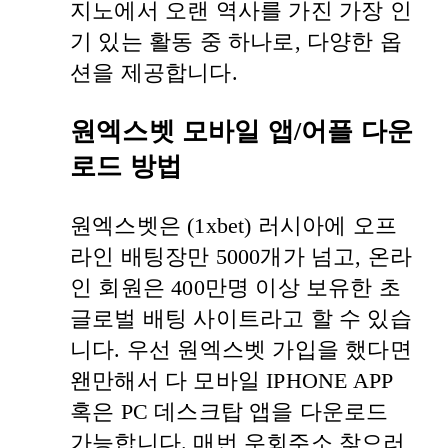
지노에서 오랜 역사를 가진 가장 인
기 있는 활동 중 하나로, 다양한 옵
션을 제공합니다.
원엑스벳 모바일 앱/어플 다운
로드 방법
원엑스벳은 (1xbet) 러시아에 오프
라인 배팅장만 5000개가 넘고, 온라
인 회원은 400만명 이상 보유한 초
글로벌 배팅 사이트라고 할 수 있습
니다. 우선 원엑스벳 가입을 했다면
왠만해서 다 모바일 IPHONE APP
혹은 PC 데스크탑 앱을 다운로드
가능합니다. 매번 우회주소 찾으러