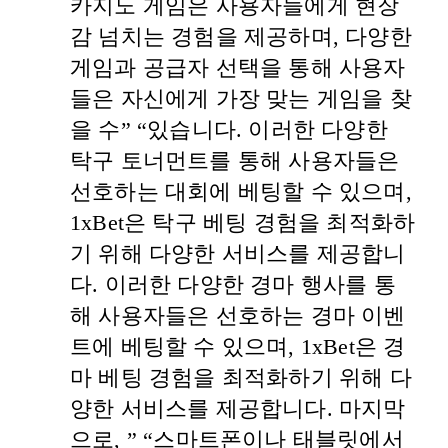
카지노 게임은 사용자들에게 현장
감 넘치는 경험을 제공하며, 다양한
게임과 공급자 선택을 통해 사용자
들은 자신에게 가장 맞는 게임을 찾
을 수” “있습니다. 이러한 다양한
탁구 토너먼트를 통해 사용자들은
선호하는 대회에 베팅할 수 있으며,
1xBet은 탁구 베팅 경험을 최적화하
기 위해 다양한 서비스를 제공합니
다. 이러한 다양한 경마 행사를 통
해 사용자들은 선호하는 경마 이벤
트에 베팅할 수 있으며, 1xBet은 경
마 베팅 경험을 최적화하기 위해 다
양한 서비스를 제공합니다. 마지막
으로, ” “스마트폰이나 태블릿에서