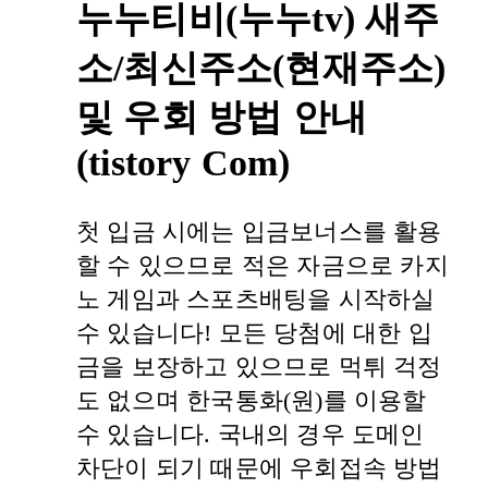
누누티비(누누tv) 새주
소/최신주소(현재주소)
및 우회 방법 안내
(tistory Com)
첫 입금 시에는 입금보너스를 활용
할 수 있으므로 적은 자금으로 카지
노 게임과 스포츠배팅을 시작하실
수 있습니다! 모든 당첨에 대한 입
금을 보장하고 있으므로 먹튀 걱정
도 없으며 한국통화(원)를 이용할
수 있습니다. 국내의 경우 도메인
차단이 되기 때문에 우회접속 방법