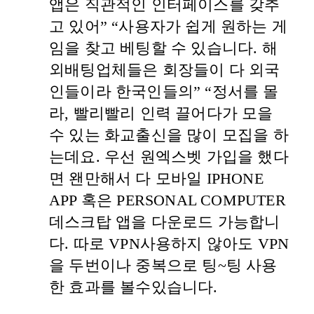
앱은 직관적인 인터페이스를 갖추
고 있어” “사용자가 쉽게 원하는 게
임을 찾고 베팅할 수 있습니다. 해
외배팅업체들은 회장들이 다 외국
인들이라 한국인들의” “정서를 몰
라, 빨리빨리 인력 끌어다가 모을
수 있는 화교출신을 많이 모집을 하
는데요. 우선 원엑스벳 가입을 했다
면 왠만해서 다 모바일 IPHONE
APP 혹은 PERSONAL COMPUTER
데스크탑 앱을 다운로드 가능합니
다. 따로 VPN사용하지 않아도 VPN
을 두번이나 중복으로 팅~팅 사용
한 효과를 볼수있습니다.