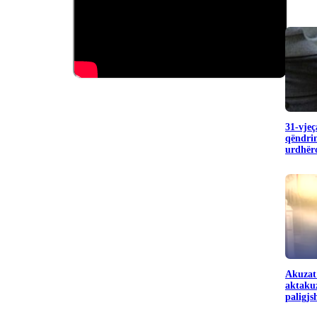
31-vjeç
qëndrim
urdhëro
Akuzat
aktakuz
paligj