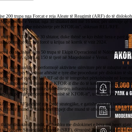
jse 200 trupa nga Forcat e reja Aleate të Reagimit (ARF) do të dislok
Maqedoninë e Veriut, nga 30 shtatori deri më 16 tetor, për stërvitje që 
hmërinë e tyre dhe mbështetje për KFOR-in”, shkruan REL/RFE.
 njoftoi NATO-ja më 30 shtator, duke thënë se kjo është hera e parë që
islokohen, që kur kjo forcë u krijua në korrik të vitit 2024.
ovë do të dislokohen 50 trupa të Ekipit Operacional të Ndërlidhjes dhe
 të ARF-së, ndërkaq 150 të tjerë në Maqedoninë e Veriut.
eli i dislokuar do të performojë aktivitete stërvitore për të mbajtur në niv
ërinë dhe për të testuar aftësitë e tyre dhe procedurat për dislokim të shp
he. Një pjesë e selisë së ARF-së do të integrohet përkohësisht në koma
rat kontrolluese të misionit të KFOR-it dhe do të ketë për detyrë që të id
t e mbështetjes logjistike, mbështetjen infrastrukturore dhe operacion
 nevojës për një përforcim të pranisë së KFOR-it”, u tha në njoftim.
ATO-s, ARF-ja është një forcë strategjike, e gatishmërisë së lartë me a
Kjo forcë mund të dislokohet shpejt dhe mund të ofrojë ndihmë në mbro
me.
a se dislokimi i fundit, së bashku me dislokimet e bëra më herët gjatë 
 të Forcave Strategjike Rezervë (SRF), dërgojnë “mesazh të qartë të v