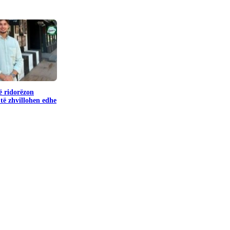
ë ridorëzon
të zhvillohen edhe