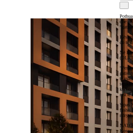
Pothua
dhe në 
“gatis
Kështu
do të d
Në Kos
(OLRT)
“Person
gatishm
të mad
struktu
kërkesa
rast të
Sipas N
fusha. 
ndrysh
NATO th
Kosovë