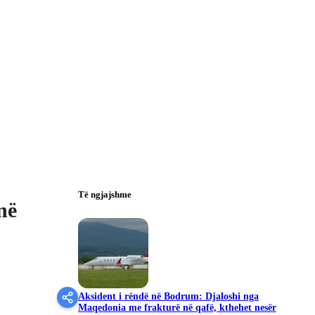
Të ngjajshme
në
Aksident i rëndë në Bodrum: Djaloshi nga
Maqedonia me frakturë në qafë, kthehet nesër