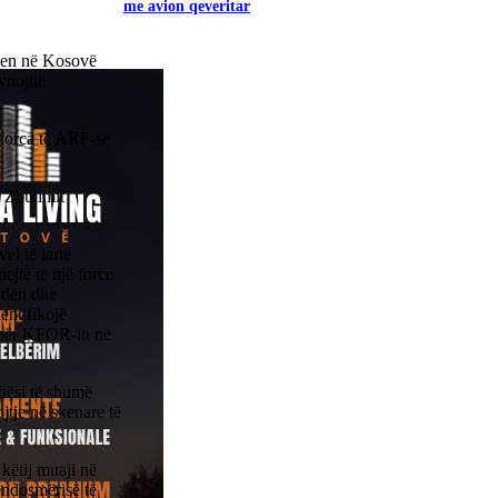
me avion qeveritar
ohen në Kosovë
synojnë
 forca të ARF-së
 Zbulimit
el të lartë
ejtë të një force
ndën dhe
entifikojë
e për KFOR-in në
ftësi të shumë
jtje në skenare të
këtij muaji në
endosmërisë të