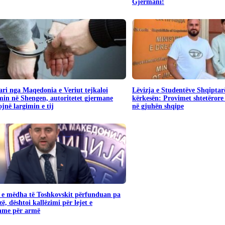
Gjermani!
ari nga Maqedonia e Veriut tejkaloi
Lëvizja e Studentëve Shqiptar
in në Shengen, autoritetet gjermane
kërkesën: Provimet shtetërore 
jnë largimin e tij
në gjuhën shqipe
 e mëdha të Toshkovskit përfunduan pa
ë, dështoi kallëzimi për lejet e
shme për armë