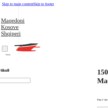
Skip to main content
Skip to footer
Maqedoni
Kosove
Shqiperi
Trendy
150
tikull
Maq
Para 2 vjet