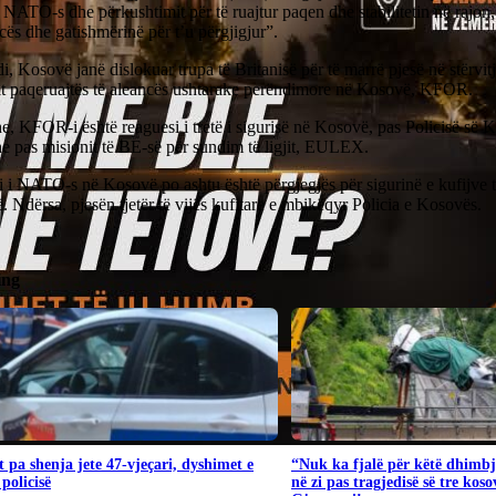
ë NATO-s dhe përkushtimit për të ruajtur paqen dhe stabilitetin në rajon,
cës dhe gatishmërinë për t’u përgjigjur”.
i, Kosovë janë dislokuar trupa të Britanisë për të marrë pjesë në stërvit
it paqeruajtës të aleancës ushtarake perëndimore në Kosovë, KFOR.
, KFOR-i është reaguesi i tretë i sigurisë në Kosovë, pas Policisë së 
e pas misionit të BE-së për sundim të ligjit, EULEX.
i i NATO-s në Kosovë po ashtu është përgjegjës për sigurinë e kufijve
. Ndërsa, pjesën tjetër të vijës kufitare e mbikëqyr Policia e Kosovës.
ing
 pa shenja jete 47-vjeçari, dyshimet e
“Nuk ka fjalë për këtë dhimbj
 policisë
në zi pas tragjedisë së tre kos