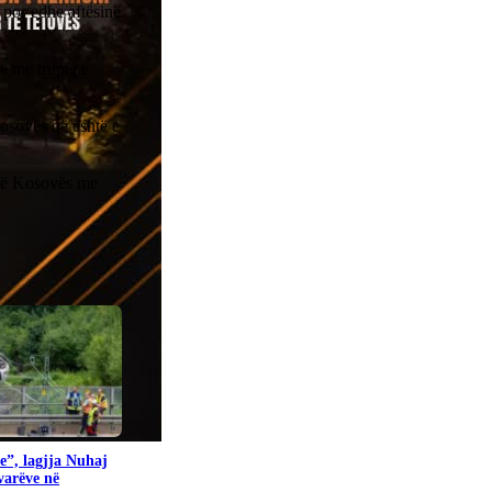
 por edhe aftësinë
je me trupat e
Kosovës që është e
 të Kosovës me
e”, lagjja Nuhaj
ovarëve në