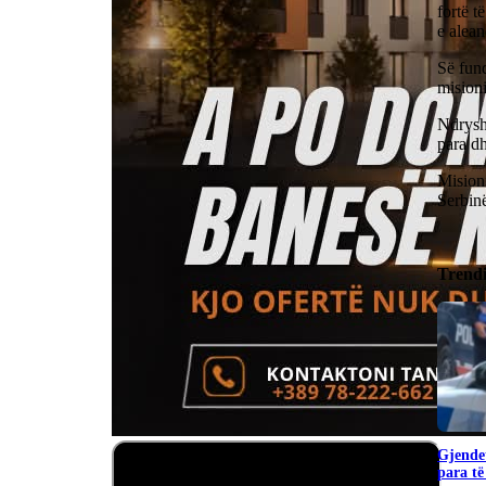
fortë t
e alean
Së fund
mision
Ndryshe
para dh
Mision
Serbinë
Trend
Gjendet
para të