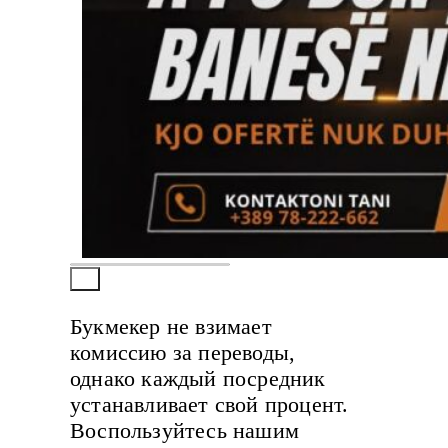
Букмекер не взимает
комиссию за переводы,
однако каждый посредник
устанавливает свой процент.
Воспользуйтесь нашим