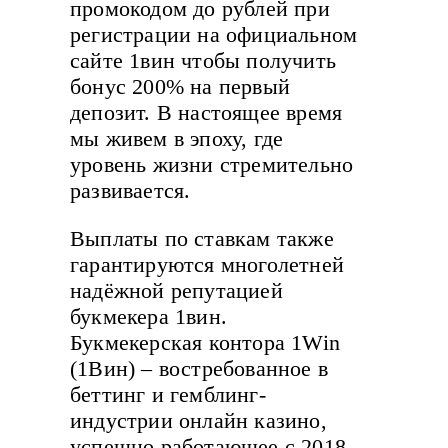
промокодом до рублей при
регистрации на официальном
сайте 1вин чтобы получить
бонус 200% на первый
депозит. В настоящее время
мы живем в эпоху, где
уровень жизни стремительно
развивается.
Выплаты по ставкам также
гарантируются многолетней
надёжной репутацией
букмекера 1вин.
Букмекерская контора 1Win
(1Вин) – востребованное в
беттинг и гемблинг-
индустрии онлайн казино,
успешно работающее с 2018