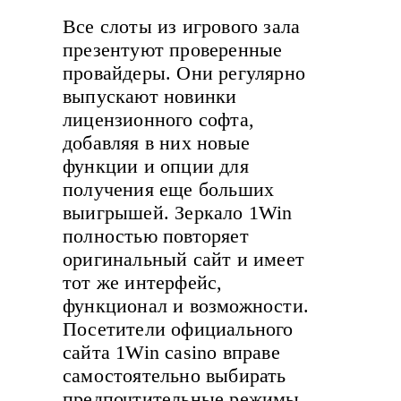
Все слоты из игрового зала
презентуют проверенные
провайдеры. Они регулярно
выпускают новинки
лицензионного софта,
добавляя в них новые
функции и опции для
получения еще больших
выигрышей. Зеркало 1Win
полностью повторяет
оригинальный сайт и имеет
тот же интерфейс,
функционал и возможности.
Посетители официального
сайта 1Win casino вправе
самостоятельно выбирать
предпочтительные режимы