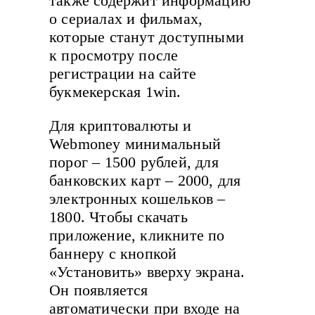
также содержит информацию
о сериалах и фильмах,
которые станут доступными
к просмотру после
регистрации на сайте
букмекерская 1win.
Для криптовалюты и
Webmoney минимальный
порог – 1500 рублей, для
банковских карт – 2000, для
электронных кошельков –
1800. Чтобы скачать
приложение, кликните по
баннеру с кнопкой
«Установить» вверху экрана.
Он появляется
автоматически при входе на