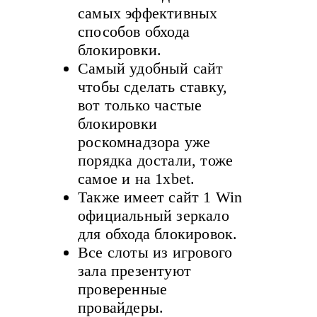
самых эффективных
способов обхода
блокировки.
Самый удобный сайт
чтобы сделать ставку,
вот только частые
блокировки
роскомнадзора уже
порядка достали, тоже
самое и на 1xbet.
Также имеет сайт 1 Win
официальный зеркало
для обхода блокировок.
Все слоты из игрового
зала презентуют
проверенные
провайдеры.