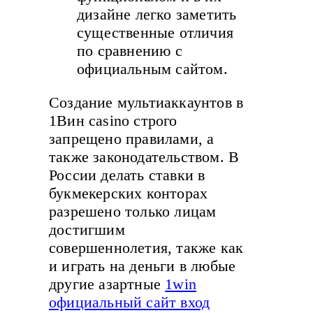
дизайне легко заметить
существенные отличия
по сравнению с
официальным сайтом.
Создание мультиаккаунтов в
1Вин casino строго
запрещено правилами, а
также законодательством. В
России делать ставки в
букмекерских конторах
разрешено только лицам
достигшим
совершеннолетия, также как
и играть на деньги в любые
другие азартные
1win
официальный сайт вход