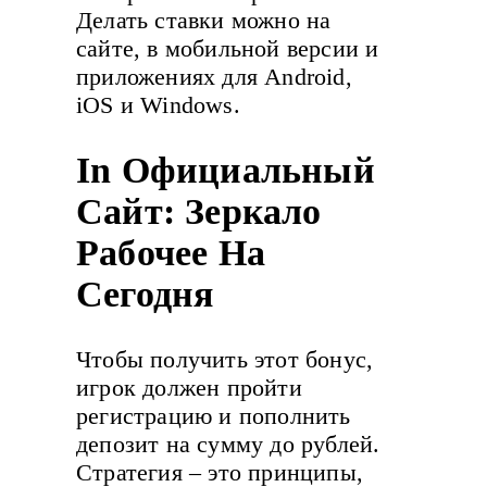
Делать ставки можно на
сайте, в мобильной версии и
приложениях для Android,
iOS и Windows.
In Официальный
Сайт: Зеркало
Рабочее На
Сегодня
Чтобы получить этот бонус,
игрок должен пройти
регистрацию и пополнить
депозит на сумму до рублей.
Стратегия – это принципы,