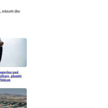
, rektorët dhe
Bogovina pasi
miljare, plumbi
 Siniçan