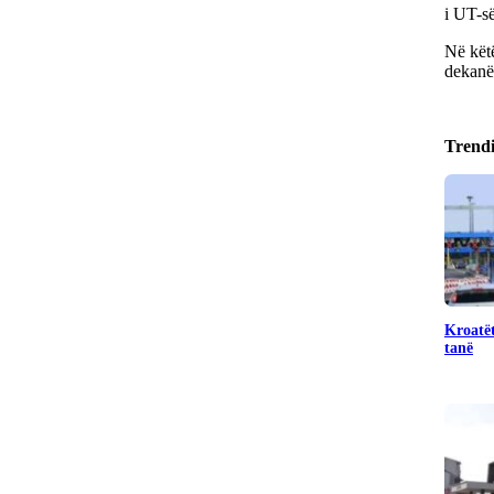
i UT-së
Në këtë
dekanët
Trend
Kroatët
tanë