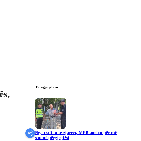
Të ngjajshme
ës,
Nga trafiku te zjarret, MPB apelon për më
shumë përgjegjësi