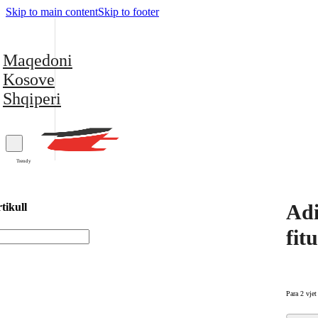
Skip to main content
Skip to footer
Maqedoni
Kosove
Shqiperi
Trendy
Adi
tikull
fit
Para 2 vjet