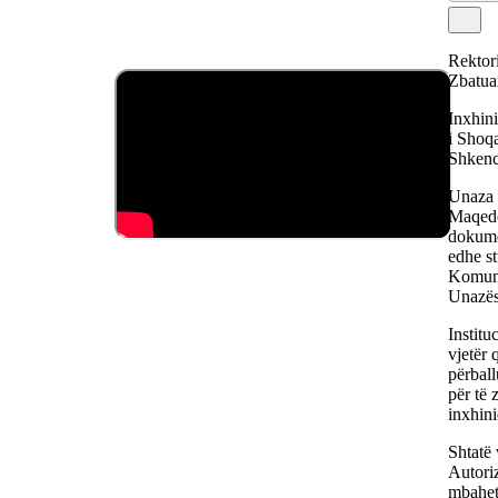
Rektori
Zbatua
Inxhini
i Shoqa
Shkenca
Unaza 
Maqedon
dokume
edhe st
Komunik
Unazës 
Institu
vjetër 
përball
për të 
inxhini
Shtatë 
Autoriz
mbahet 