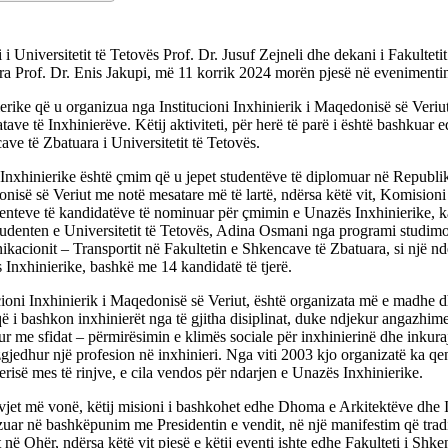
 i Universitetit të Tetovës Prof. Dr. Jusuf Zejneli dhe dekani i Fakultet
ra Prof. Dr. Enis Jakupi, më 11 korrik 2024 morën pjesë në evenimenti
erike që u organizua nga Institucioni Inxhinierik i Maqedonisë së Veriu
tave të Inxhinierëve. Këtij aktiviteti, për herë të parë i është bashkuar e
ve të Zbatuara i Universitetit të Tetovës.
Inxhinierike është çmim që u jepet studentëve të diplomuar në Republi
isë së Veriut me notë mesatare më të lartë, ndërsa këtë vit, Komisioni 
nteve të kandidatëve të nominuar për çmimin e Unazës Inxhinierike, k
udenten e Universitetit të Tetovës, Adina Osmani nga programi studimo
acionit – Transportit në Fakultetin e Shkencave të Zbatuara, si një ndë
Inxhinierike, bashkë me 14 kandidatë të tjerë.
cioni Inxhinierik i Maqedonisë së Veriut, është organizata më e madhe 
që i bashkon inxhinierët nga të gjitha disiplinat, duke ndjekur angazhimet
ur me sfidat – përmirësimin e klimës sociale për inxhinierinë dhe inkuraj
zgjedhur një profesion në inxhinieri. Nga viti 2003 kjo organizatë ka qen
erisë mes të rinjve, e cila vendos për ndarjen e Unazës Inxhinierike.
vjet më vonë, këtij misioni i bashkohet edhe Dhoma e Arkitektëve dhe 
uar në bashkëpunim me Presidentin e vendit, në një manifestim që tradi
në Ohër, ndërsa këtë vit pjesë e këtij eventi ishte edhe Fakulteti i Shk