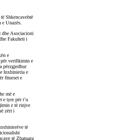
it të Shkencavebtë
n e Unazës.
t dhe Asociacioni
dhe Fakulteti i
kën e
për verifikimin e
a përzgjedhur
r Inxhinieria e
r fitueset e
dhe më e
 e tyre për t’u
imin e të rinjve
ë zëri i
Inxhinierëve të
cionalisht
encave të Zbatuara