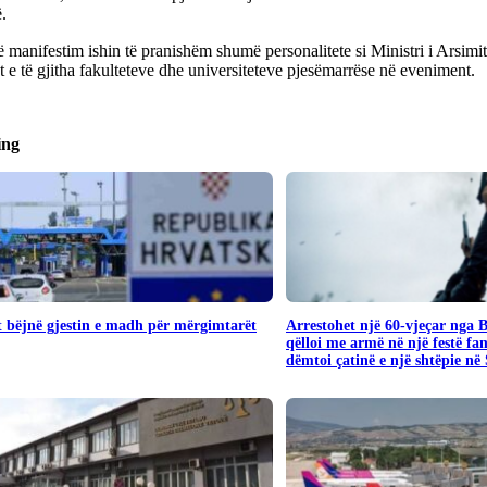
.
 manifestim ishin të pranishëm shumë personalitete si Ministri i Arsimit
 e të gjitha fakulteteve dhe universiteteve pjesëmarrëse në eveniment.
ing
 bëjnë gjestin e madh për mërgimtarët
Arrestohet një 60-vjeçar nga 
qëlloi me armë në një festë fa
dëmtoi çatinë e një shtëpie në