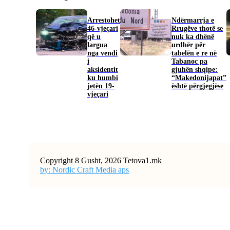
Arrestohet
Ndërmarrja e
46-vjeçari
Rrugëve thotë se
që u
nuk ka dhënë
largua
urdhër për
nga vendi
tabelën e re në
i
Tabanoc pa
aksidentit
gjuhën shqipe:
ku humbi
“Makedonijapat”
jetën 19-
është përgjegjëse
vjeçari
Copyright 8 Gusht, 2026 Tetova1.mk
by: Nordic Craft Media aps