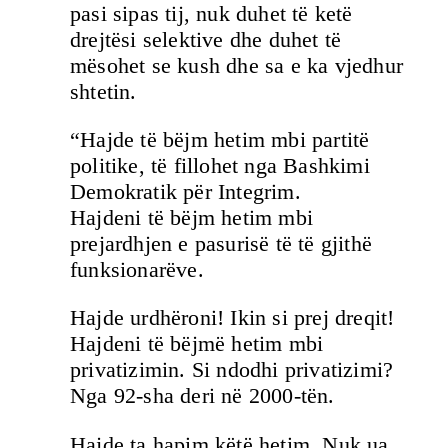
pasi sipas tij, nuk duhet të ketë
drejtësi selektive dhe duhet të
mësohet se kush dhe sa e ka vjedhur
shtetin.
“Hajde të bëjm hetim mbi partitë
politike, të fillohet nga Bashkimi
Demokratik për Integrim.
Hajdeni të bëjm hetim mbi
prejardhjen e pasurisë të të gjithë
funksionarëve.
Hajde urdhëroni! Ikin si prej dreqit!
Hajdeni të bëjmë hetim mbi
privatizimin. Si ndodhi privatizimi?
Nga 92-sha deri në 2000-tën.
Hajde ta hapim këtë hetim. Nuk ua