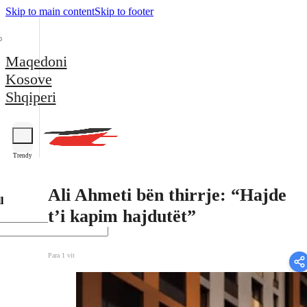
Skip to main content
Skip to footer
Maqedoni
Kosove
Shqiperi
Trendy
Ali Ahmeti bën thirrje: “Hajde
l
t’i kapim hajdutët”
Para 1 vit