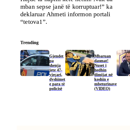
mban sepse janë të korruptuar!” ka
deklaruar Ahmeti informon portali
“tetova1”.
Trending
Gjendet
Mbaruan
pa
dasmat!
shenja
Nuset i
jete 47-
hedhin
vjeçari,
dimijat në
dyshimet
koshin e
e para të
mbeturinave
policisë
(VIDEO)