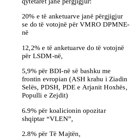
qytetarët janë përgjigjur:
20% e të anketuarve janë përgjigjur
se do të votojnë për VMRO DPMNE-
në
12,2% e të anketuarve do të votojnë
për LSDM-në,
5,9% për BDI-në së bashku me
frontin evropian (ASH krahu i Ziadin
Selës, PDSH, PDE e Arjanit Hoxhës,
Populli e Zejdit)
6.9% për koalicionin opozitar
shqiptar “VLEN”,
2.8% për Të Majtën,