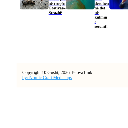
në rrugën
derdhen
Gostivar–
në det
Strazhë
në
kulmin
e
sezonit!
Copyright 10 Gusht, 2026 Tetova1.mk
by: Nordic Craft Media aps