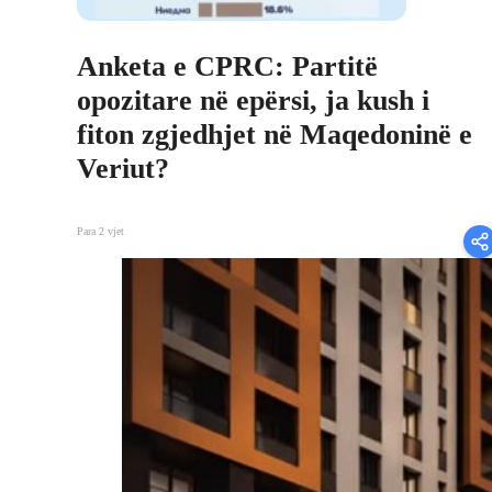
Anketa e CPRC: Partitë
opozitare në epërsi, ja kush i
fiton zgjedhjet në Maqedoninë e
Veriut?
Para 2 vjet