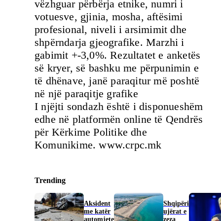
vëzhguar përbërja etnike, numri i
votuesve, gjinia, mosha, aftësimi
profesional, niveli i arsimimit dhe
shpërndarja gjeografike. Marzhi i
gabimit +-3,0%. Rezultatet e anketës
së kryer, së bashku me përpunimin e
të dhënave, janë paraqitur më poshtë
në një paraqitje grafike
I njëjti sondazh është i disponueshëm
edhe në platformën online të Qendrës
për Kërkime Politike dhe
Komunikime. www.crpc.mk
Trending
Aksident
Shqipëri
me katër
ujërat e
automjete
zeza