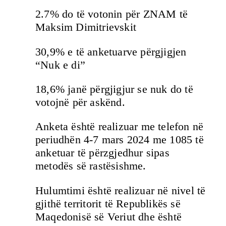
2.7% do të votonin për ZNAM të
Maksim Dimitrievskit
30,9% e të anketuarve përgjigjen
“Nuk e di”
18,6% janë përgjigjur se nuk do të
votojnë për askënd.
Anketa është realizuar me telefon në
periudhën 4-7 mars 2024 me 1085 të
anketuar të përzgjedhur sipas
metodës së rastësishme.
Hulumtimi është realizuar në nivel të
gjithë territorit të Republikës së
Maqedonisë së Veriut dhe është