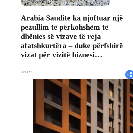
Arabia Saudite ka njoftuar një
pezullim të përkohshëm të
dhënies së vizave të reja
afatshkurtëra – duke përfshirë
vizat për vizitë biznesi…
Para 1 vit