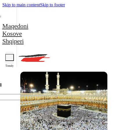
Skip to main content
Skip to footer
Maqedoni
Kosove
Shqiperi
Trendy
l