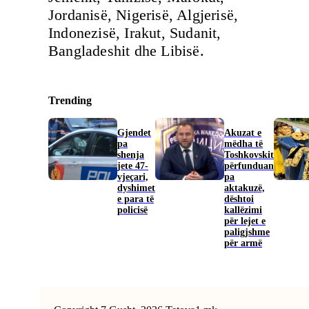
Jordanisë, Nigerisë, Algjerisë,
Indonezisë, Irakut, Sudanit,
Bangladeshit dhe Libisë.
Trending
Gjendet
Akuzat e
pa
mëdha të
shenja
Toshkovskit
jete 47-
përfunduan
vjeçari,
pa
dyshimet
aktakuzë,
e para të
dështoi
policisë
kallëzimi
për lejet e
paligjshme
për armë