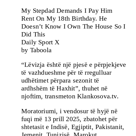
My Stepdad Demands I Pay Him
Rent On My 18th Birthday. He
Doesn’t Know I Own The House So I
Did This
Daily Sport X
by Taboola
“Lëvizja është një pjesë e përpjekjeve
të vazhdueshme për të rregulluar
udhëtimet përpara sezonit të
ardhshëm të Haxhit”, thuhet në
njoftim, transmeton Klankosova.tv.
Moratoriumi, i vendosur të hyjë në
fuqi më 13 prill 2025, zbatohet për
shtetasit e Indisë, Egjiptit, Pakistanit,
Jemenit, Tunizisë, Marokut,