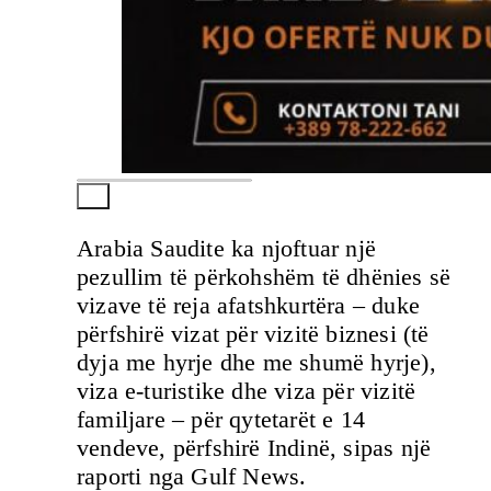
Arabia Saudite ka njoftuar një
pezullim të përkohshëm të dhënies së
vizave të reja afatshkurtëra – duke
përfshirë vizat për vizitë biznesi (të
dyja me hyrje dhe me shumë hyrje),
viza e-turistike dhe viza për vizitë
familjare – për qytetarët e 14
vendeve, përfshirë Indinë, sipas një
raporti nga Gulf News.