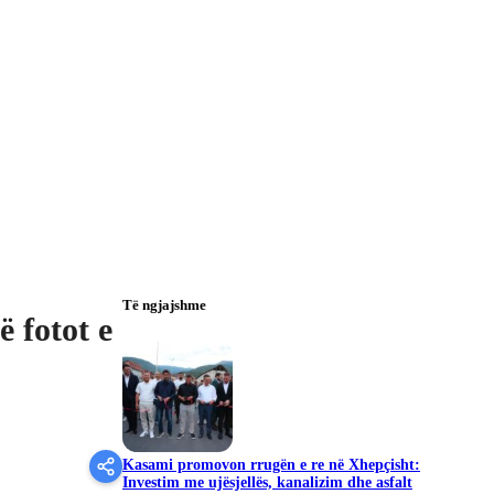
Të ngjajshme
ë fotot e
Kasami promovon rrugën e re në Xhepçisht:
Investim me ujësjellës, kanalizim dhe asfalt