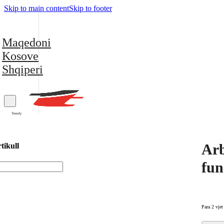
Skip to main content
Skip to footer
Maqedoni
Kosove
Shqiperi
Trendy
Arb
tikull
fun
Para 2 vjet