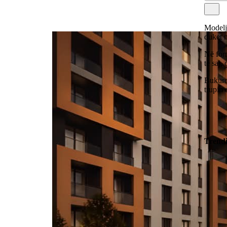
Modelj
duket 
Në form
të saj,
Bukuro
trupin 
Trend