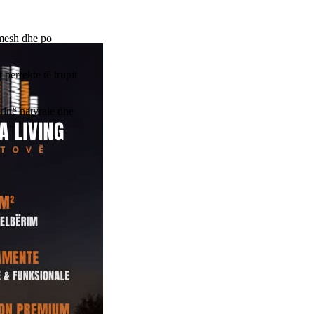
imesh dhe po
perfekte të trupit
rinë natyrale dhe