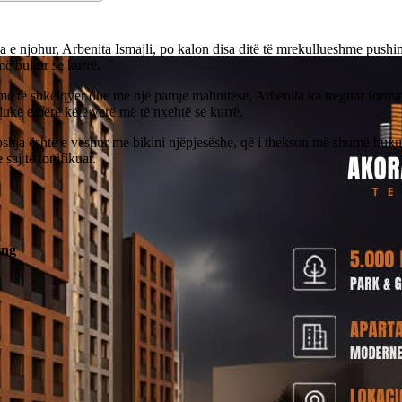
a e njohur, Arbenita Ismajli, po kalon disa ditë të mrekullueshme push
më bukur se kurrë.
ë të shkëlqyer dhe me një pamje mahnitëse, Arbenita ka treguar format 
 duke e bërë këtë verë më të nxehtë se kurrë.
shja është e veshur me bikini njëpjesëshe, që i thekson më shumë buku
e saj të tonifikuar.
ing