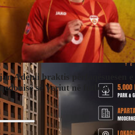
jan Ademi braktis përfaqësuesen e
edonisë së Veriut në futboll