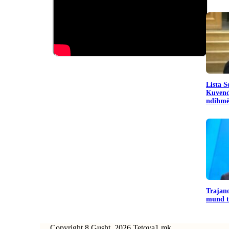
​Lista 
Kuvend
ndihmë 
Trajano
mund të
Copyright 8 Gusht, 2026 Tetova1.mk