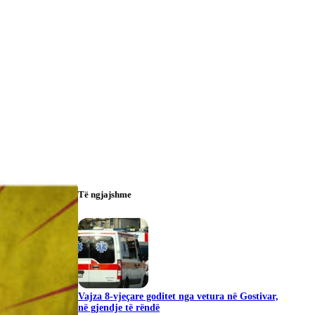
Të ngjajshme
Vajza 8-vjeçare goditet nga vetura në Gostivar,
në gjendje të rëndë