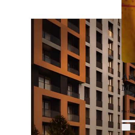
Ari
Maq
Para 2 vjet