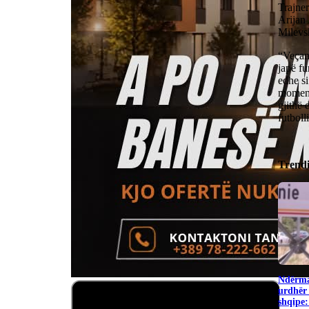
Trajner
Arijan
Milevsk
“Veçanë
japë fu
edhe si
momenti
gjithë 
futboll
Trend
Ndërma
urdhër 
shqipe: