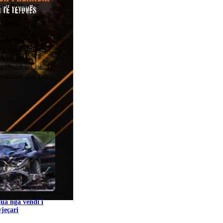
a njoftuar se
hkruan TV21.
nishëm.
ale vendosi t’i
 Do të na mungojë
e ky është
garisim tek ai. Të
qedonisë dhe për
gua nga vendi i
jeçari