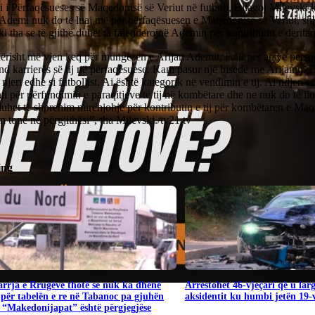
i i Përfaqësueses së Maqedonisë së Veriut në futboll, Bllagoj Milevski k
 Ademi nuk do të luaj më për përfaqësuesen e Maqedonisë së Veriut, s
i tha se të gjithë duhet ta falënderojnë Ademin për kontributin e derita
risht më vjen keq për mungesën e Arijan Ademit, i cili për arsye person
nd karrierës së tij në përfaqësuese. Kam pasur një bisedë me Arijanin.
 njeri edhe si futbollist. Ai është kategorik në vendimin e tij. Ai ndjen s
 për përfundimin e paraqitjeve të tij në kombëtare dhe ne nuk do të llo
duhet të shprehim mirënjohje për kontributin e tij për kombëtaren e Ma
in tonë në përgjithësi”, tha Milevski./tv21.tv
ing
rrja e Rrugëve thotë se nuk ka dhënë
Arrestohet 46-vjeçari që u lar
për tabelën e re në Tabanoc pa gjuhën
aksidentit ku humbi jetën 19-v
 “Makedonijapat” është përgjegjëse