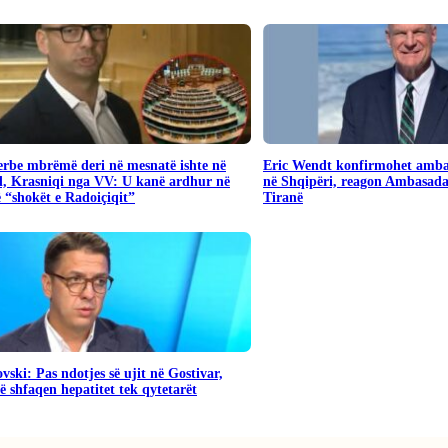
Serbe mbrëmë deri në mesnatë ishte në
Eric Wendt konfirmohet amba
, Krasniqi nga VV: U kanë ardhur në
në Shqipëri, reagon Ambasad
“shokët e Radoiçiqit”
Tiranë
vski: Pas ndotjes së ujit në Gostivar,
 shfaqen hepatitet tek qytetarët