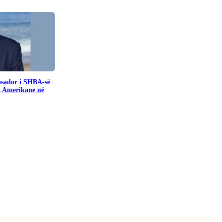
sador i SHBA-së
a Amerikane në