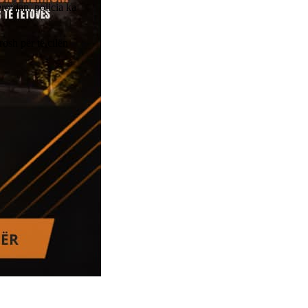
rovjan, policia ka
osh për të cilën