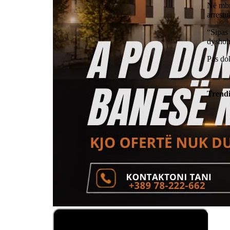
Në mbr
arrestu
“Sipas
dyshohe
Pas dok
Trend