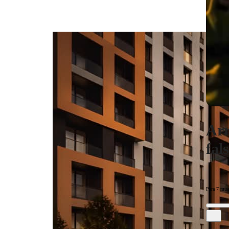
Arr
fal
Para 7 mua