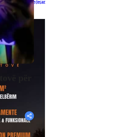
vjeçar
tovë për