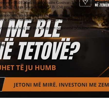
ëmjen e 06.01.2026, në autostradën Gostivar–Tetovë, pranë fshatit Zhe
ar S.S. (31) nga Gostivari dhe Ç.J.B. (24) nga Republika e Turqisë.
 denoncimit, ata kanë paguar karburant me një kartëmonedhë prej 50 eur
t se është e falsifikuar”, njoftojnë nga SPB Tetovë.
umentimit, ndaj tyre do të përgatitet parashtresë përkatëse.
ing