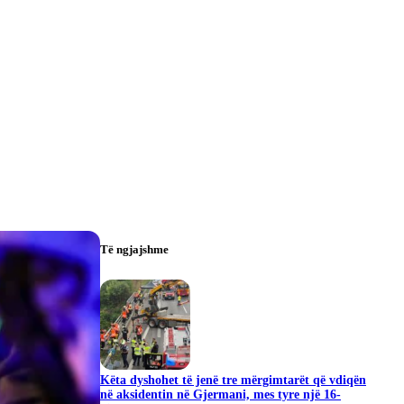
Të ngjajshme
Këta dyshohet të jenë tre mërgimtarët që vdiqën
në aksidentin në Gjermani, mes tyre një 16-