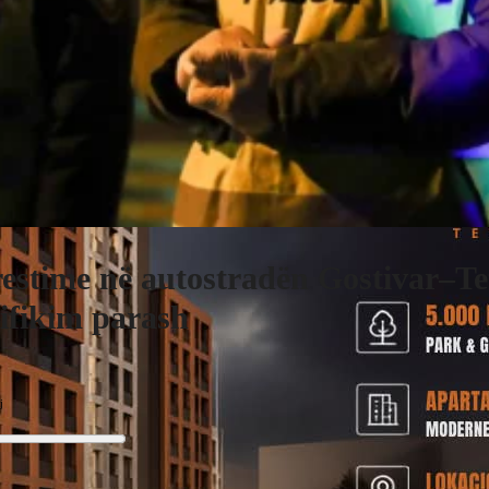
estime në autostradën Gostivar–Te
sifikim parash
j