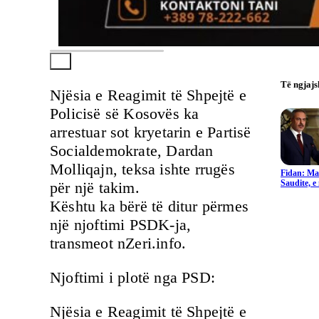
Të ngjaj
Njësia e Reagimit të Shpejtë e
Policisë së Kosovës ka
arrestuar sot kryetarin e Partisë
Socialdemokrate, Dardan
Molliqajn, teksa ishte rrugës
Fidan: Ma
Saudite, 
për një takim.
Kështu ka bërë të ditur përmes
një njoftimi PSDK-ja,
transmeot nZeri.info.
Njoftimi i plotë nga PSD:
Njësia e Reagimit të Shpejtë e