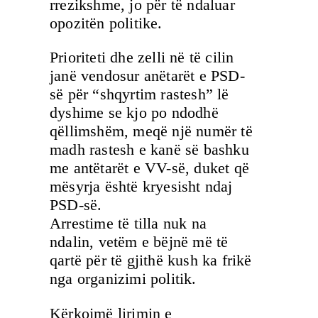
rrezikshme, jo për të ndaluar
opozitën politike.
Prioriteti dhe zelli në të cilin
janë vendosur anëtarët e PSD-
së për “shqyrtim rastesh” lë
dyshime se kjo po ndodhë
qëllimshëm, meqë një numër të
madh rastesh e kanë së bashku
me antëtarët e VV-së, duket që
mësyrja është kryesisht ndaj
PSD-së.
Arrestime të tilla nuk na
ndalin, vetëm e bëjnë më të
qartë për të gjithë kush ka frikë
nga organizimi politik.
Kërkojmë lirimin e