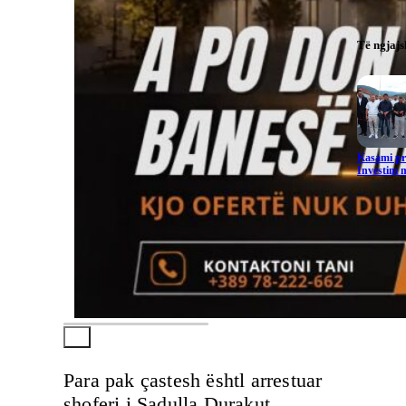
Të ngjaj
Kasami pr
Investim m
Para pak çastesh ështl arrestuar
shoferi i Sadulla Durakut,