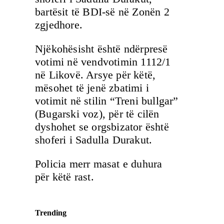
bartësit të BDI-së në Zonën 2
zgjedhore.
Njëkohësisht është ndërpresë
votimi në vendvotimin 1112/1
në Likovë. Arsye për këtë,
mësohet të jenë zbatimi i
votimit në stilin “Treni bullgar”
(Bugarski voz), për të cilën
dyshohet se orgsbizator është
shoferi i Sadulla Durakut.
Policia merr masat e duhura
për këtë rast.
Trending