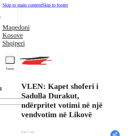
Skip to main content
Skip to footer
Maqedoni
Kosove
Shqiperi
Trendy
VLEN: Kapet shoferi i
l
Sadulla Durakut,
ndërpritet votimi në një
vendvotim në Likovë
Para 2 vjet