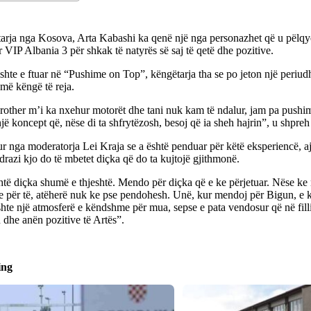
arja nga Kosova, Arta Kabashi ka qenë një nga personazhet që u pëlq
 VIP Albania 3 për shkak të natyrës së saj të qetë dhe pozitive.
shte e ftuar në “Pushime on Top”, këngëtarja tha se po jeton një periud
më këngë të reja.
other m’i ka nxehur motorët dhe tani nuk kam të ndalur, jam pa pushim,
jë koncept që, nëse di ta shfrytëzosh, besoj që ia sheh hajrin”, u shpreh 
r nga moderatorja Lei Kraja se a është penduar për këtë eksperiencë, aj
razi kjo do të mbetet diçka që do ta kujtojë gjithmonë.
htë diçka shumë e thjeshtë. Mendo për diçka që e ke përjetuar. Nëse ke 
e për të, atëherë nuk ke pse pendohesh. Unë, kur mendoj për Bigun, e 
shte një atmosferë e këndshme për mua, sepse e pata vendosur që në fill
n dhe anën pozitive të Artës”.
ing