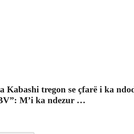
a Kabashi tregon se çfarë i ka ndo
BV”: M’i ka ndezur …