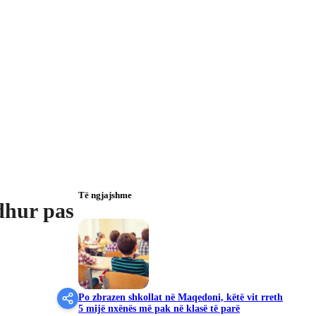
Të ngjajshme
dhur pas
Po zbrazen shkollat në Maqedoni, këtë vit rreth
5 mijë nxënës më pak në klasë të parë