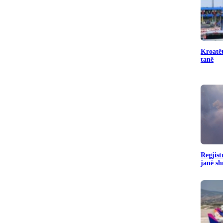
Kroatët
tanë
Regjist
janë sh