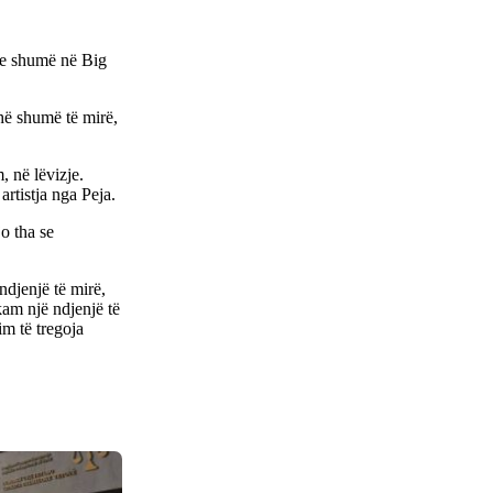
ye shumë në Big
hë shumë të mirë,
 në lëvizje.
artistja nga Peja.
o tha se
ndjenjë të mirë,
kam një ndjenjë të
im të tregoja