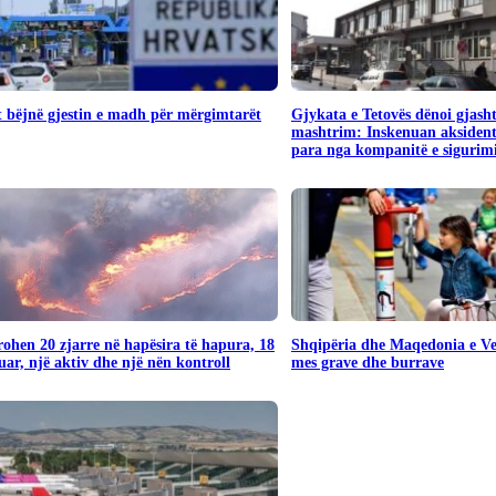
 bëjnë gjestin e madh për mërgimtarët
Gjykata e Tetovës dënoi gjash
mashtrim: Inskenuan aksident
para nga kompanitë e sigurim
rohen 20 zjarre në hapësira të hapura, 18
Shqipëria dhe Maqedonia e Ver
uar, një aktiv dhe një nën kontroll
mes grave dhe burrave