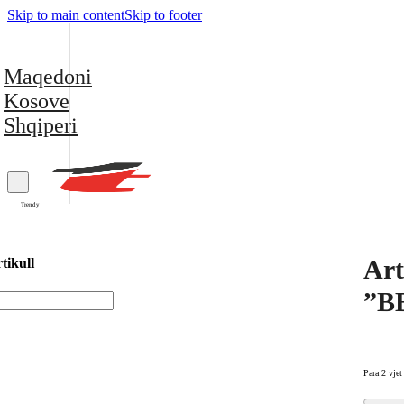
Skip to main content
Skip to footer
Maqedoni
Kosove
Shqiperi
Trendy
Art
tikull
”B
Para 2 vjet