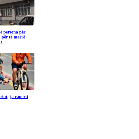
të persona për
 për të marrë
it
iut, ja raporti