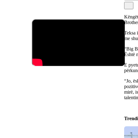
Këngët
Brother
Teksa i
me shu
“Big Br
Është n
E pyetu
përkund
“Jo, ës
pozitiv
mirë, i
talenti
Trend