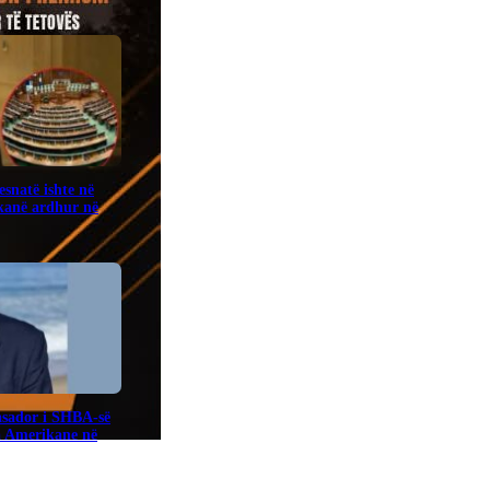
snatë ishte në
kanë ardhur në
sador i SHBA-së
a Amerikane në