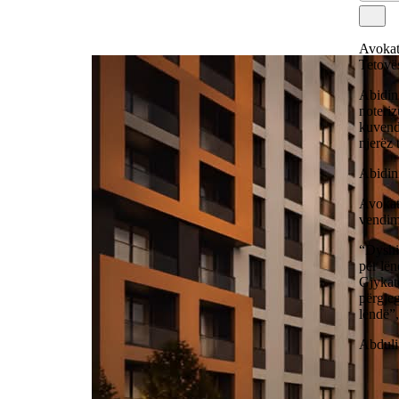
Avokati
Tetovës
Abidin
noteriz
kuvend
njerëz 
Abidini
Avokati
vendim 
“Dyshim
për lën
Gjykatë
përgjeg
lëndë”,
Abduli 