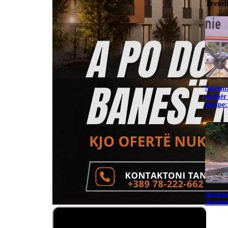
Trend
Ndërma
urdhër 
shqipe:
Arresto
aksiden