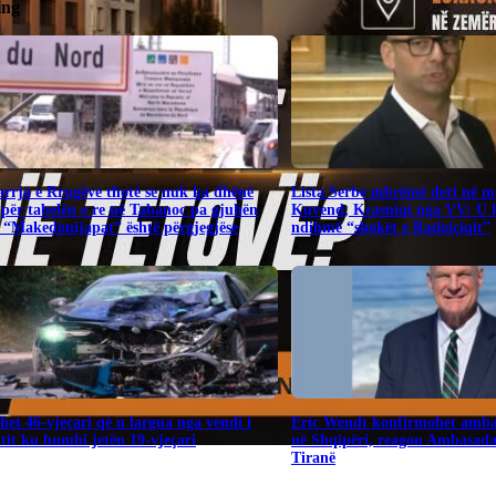
ing
rrja e Rrugëve thotë se nuk ka dhënë
​Lista Serbe mbrëmë deri në me
për tabelën e re në Tabanoc pa gjuhën
Kuvend, Krasniqi nga VV: U 
 “Makedonijapat” është përgjegjëse
ndihmë “shokët e Radoiçiqit”
het 46-vjeçari që u largua nga vendi i
Eric Wendt konfirmohet amba
tit ku humbi jetën 19-vjeçari
në Shqipëri, reagon Ambasad
Tiranë