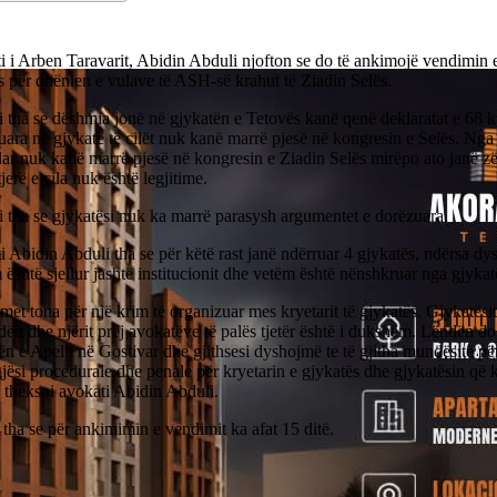
 i Arben Taravarit, Abidin Abduli njofton se do të ankimojë vendimin e
 për dhënien e vulave të ASH-së krahut të Ziadin Selës.
i tha se dëshmia jonë në gjykatën e Tetovës kanë qenë deklaratat e 68 
uara në gjykatë të cilët nuk kanë marrë pjesë në kongresin e Selës. Ng
ar nuk kanë marrë pjesë në kongresin e Ziadin Selës mirëpo ato janë 
tjerë e cila nuk është legjitime.
 tha se gjykatësi nuk ka marrë parasysh argumentet e dorëzuara.
 Abidin Abduli tha se për këtë rast janë ndërruar 4 gjykatës, ndërsa dy
është sjellur jashtë institucionit dhe vetëm është nënshkruar nga gjykatë
et tona për një krim të organizuar mes kryetarit të gjykatës. Gjykatësi
dën dhe njërit prej avokatëve të palës tjetër është i dukshëm. Lëndën d
n e Apelit në Gostivar dhe gjithsesi dyshojmë te të gjitha mundësitë pë
jësi procedurale dhe penale për kryetarin e gjykatës dhe gjykatësin që
 theksoi avokati Abidin Abduli.
tha se për ankimimin e vendimit ka afat 15 ditë.