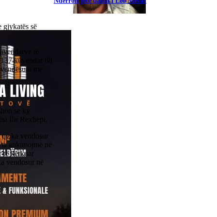
Ndërron jetë babai i Leo Messit
Screenshot
 gjykatës së
kuvendarve të
a 137 kuvendar 68
zëvendësuar me
shon se ky
si Ilir Rexhepi.
t që ka vendosur
o ta ankimojmë në
r të kërkuar
 ka vendosur në