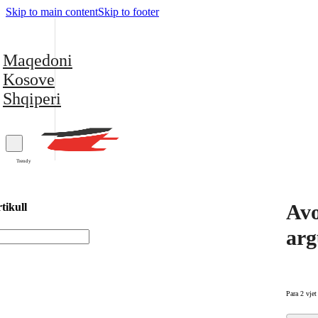
Skip to main content
Skip to footer
Maqedoni
Kosove
Shqiperi
Trendy
Avo
tikull
arg
Para 2 vjet