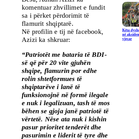
komentuar zhvillimet e fundit
sa i përket përdorimit të
flamurit shqiptarë.
Në profilin e tij në facebook,
Këta dysho
në aksiden
Azizi ka shkruar:
vjeçar
“Patriotët me bataria të BDI-
së që për 20 vite gjuhën
shqipe, flamurin por edhe
rolin shtetformues të
shqiptarëve i lanë të
funksionojnë në formë ilegale
e nuk i legalizuan, tash të mos
bëhen se gjoja janë patriotë të
vërtetë. Nëse ata nuk i kishin
pasur prioritet tenderët dhe
pasurimin e liderit të tyre dhe