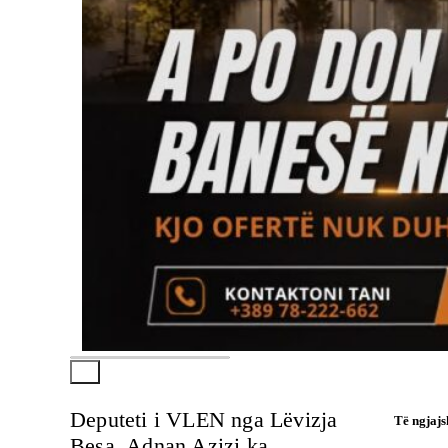
Deputeti i VLEN nga Lëvizja
Të ngjaj
Besa, Adnan Azizi ka