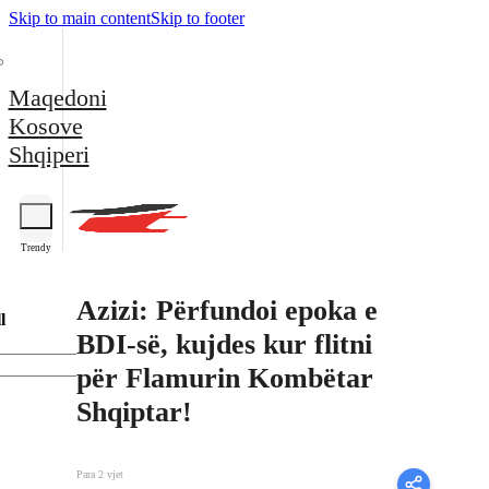
Skip to main content
Skip to footer
Maqedoni
Kosove
Shqiperi
Trendy
Azizi: Përfundoi epoka e
l
BDI-së, kujdes kur flitni
për Flamurin Kombëtar
Shqiptar!
Para 2 vjet