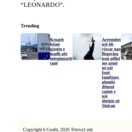
“LEONARDO”.
Trending
Kroatët
Arrestohet
bëjnë
një 60-
gjestin e
vjeçar nga
madh për
Bogovina
mërgimtarët
pasi qëlloi
tanë
me armë
në një
festë
familjare,
plumbi
dëmtoi
çatinë e
një
shtëpie në
Siniçan
Copyright 6 Gusht, 2026 Tetova1.mk