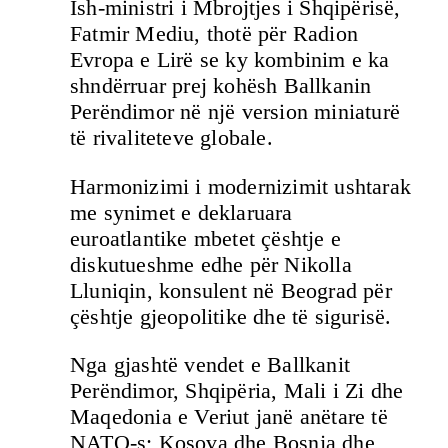
Ish-ministri i Mbrojtjes i Shqipërisë,
Fatmir Mediu, thotë për Radion
Evropa e Lirë se ky kombinim e ka
shndërruar prej kohësh Ballkanin
Perëndimor në një version miniaturë
të rivaliteteve globale.
Harmonizimi i modernizimit ushtarak
me synimet e deklaruara
euroatlantike mbetet çështje e
diskutueshme edhe për Nikolla
Lluniqin, konsulent në Beograd për
çështje gjeopolitike dhe të sigurisë.
Nga gjashtë vendet e Ballkanit
Perëndimor, Shqipëria, Mali i Zi dhe
Maqedonia e Veriut janë anëtare të
NATO-s; Kosova dhe Bosnja dhe