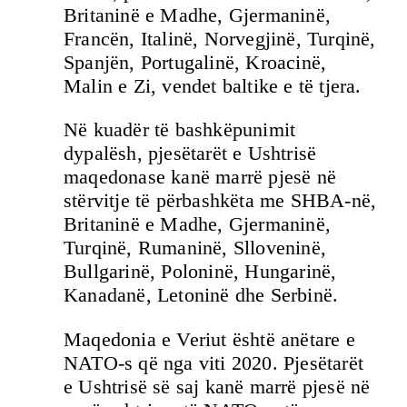
Britaninë e Madhe, Gjermaninë,
Francën, Italinë, Norvegjinë, Turqinë,
Spanjën, Portugalinë, Kroacinë,
Malin e Zi, vendet baltike e të tjera.
Në kuadër të bashkëpunimit
dypalësh, pjesëtarët e Ushtrisë
maqedonase kanë marrë pjesë në
stërvitje të përbashkëta me SHBA-në,
Britaninë e Madhe, Gjermaninë,
Turqinë, Rumaninë, Slloveninë,
Bullgarinë, Poloninë, Hungarinë,
Kanadanë, Letoninë dhe Serbinë.
Maqedonia e Veriut është anëtare e
NATO-s që nga viti 2020. Pjesëtarët
e Ushtrisë së saj kanë marrë pjesë në