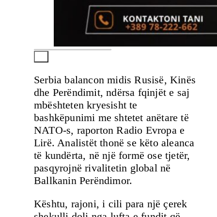
Serbia balancon midis Rusisë, Kinës
dhe Perëndimit, ndërsa fqinjët e saj
mbështeten kryesisht te
bashkëpunimi me shtetet anëtare të
NATO-s, raporton Radio Evropa e
Lirë. Analistët thonë se këto aleanca
të kundërta, në një formë ose tjetër,
pasqyrojnë rivalitetin global në
Ballkanin Perëndimor.
Kështu, rajoni, i cili para një çerek
shekulli doli nga lufta e fundit që