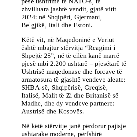
pesë ushtrime të NATO-s, të
zhvilluara jashtë vendit, gjatë vitit
2024: në Shqipëri, Gjermani,
Belgjikë, Itali dhe Estoni.
Këtë vit, në Maqedoninë e Veriut
është mbajtur stërvitja “Reagimi i
Shpejtë 25”, në të cilën kanë marrë
pjesë mbi 2.200 ushtarë – pjesëtarë të
Ushtrisë maqedonase dhe forcave të
armatosura të gjashtë vendeve aleate:
SHBA-së, Shqipërisë, Greqisë,
Italisë, Malit të Zi dhe Britanisë së
Madhe, dhe dy vendeve partnere:
Austrisë dhe Kosovës.
Në këtë stërvitje janë përdorur pajisje
ushtarake moderne, përfshirë