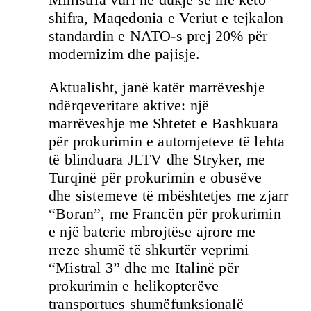
shifra, Maqedonia e Veriut e tejkalon
standardin e NATO-s prej 20% për
modernizim dhe pajisje.
Aktualisht, janë katër marrëveshje
ndërqeveritare aktive: një
marrëveshje me Shtetet e Bashkuara
për prokurimin e automjeteve të lehta
të blinduara JLTV dhe Stryker, me
Turqinë për prokurimin e obusëve
dhe sistemeve të mbështetjes me zjarr
“Boran”, me Francën për prokurimin
e një baterie mbrojtëse ajrore me
rreze shumë të shkurtër veprimi
“Mistral 3” dhe me Italinë për
prokurimin e helikopterëve
transportues shumëfunksionalë