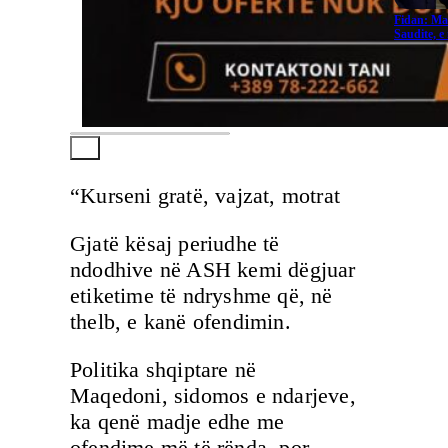
Fidan: Ma
Saudite, 
“Kurseni gratë, vajzat, motrat
Gjatë kësaj periudhe të
ndodhive në ASH kemi dëgjuar
etiketime të ndryshme që, në
thelb, e kanë ofendimin.
Politika shqiptare në
Maqedoni, sidomos e ndarjeve,
ka qenë madje edhe me
ofendime më të rënda, por