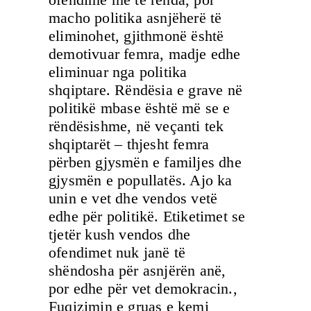
macho politika asnjëherë të
eliminohet, gjithmonë është
demotivuar femra, madje edhe
eliminuar nga politika
shqiptare. Rëndësia e grave në
politikë mbase është më se e
rëndësishme, në veçanti tek
shqiptarët – thjesht femra
përben gjysmën e familjes dhe
gjysmën e popullatës. Ajo ka
unin e vet dhe vendos vetë
edhe për politikë. Etiketimet se
tjetër kush vendos dhe
ofendimet nuk janë të
shëndosha për asnjërën anë,
por edhe për vet demokracin.,
Fuqizimin e gruas e kemi