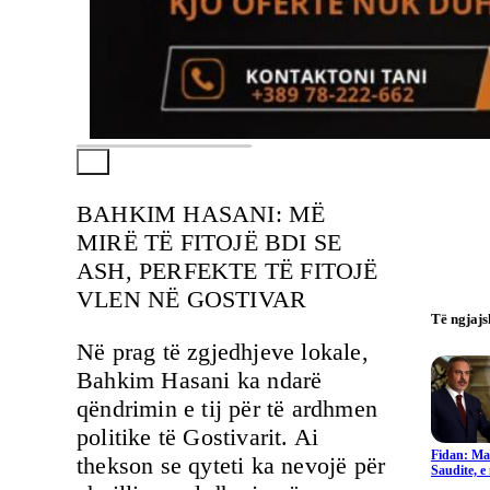
BAHKIM HASANI: MË
MIRË TË FITOJË BDI SE
ASH, PERFEKTE TË FITOJË
VLEN NË GOSTIVAR
Të ngjaj
Në prag të zgjedhjeve lokale,
Bahkim Hasani ka ndarë
qëndrimin e tij për të ardhmen
politike të Gostivarit. Ai
Fidan: Ma
thekson se qyteti ka nevojë për
Saudite, 