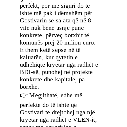
perfekt, por me siguri do të
ishte më pak i dëmshëm për
Gostivarin se sa ata që në 8
vite nuk bënë asnjë punë
konkrete, përveç borxhit të
komunës prej 20 milion euro.
E them këtë sepse në të
kaluarën, kur qytetin e
udhëhiqte kryetar nga radhët e
BDI-së, punohej në projekte
konkrete dhe kapitale, pa
borxhe.
👉 Megjithatë, edhe më
perfekte do të ishte që
Gostivari të drejtohej nga një
kryetar nga radhët e VLEN-it,
sepse me qeverisjen e