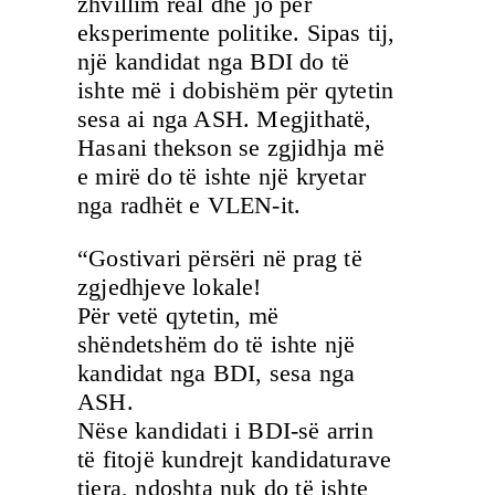
zhvillim real dhe jo për
eksperimente politike. Sipas tij,
një kandidat nga BDI do të
ishte më i dobishëm për qytetin
sesa ai nga ASH. Megjithatë,
Hasani thekson se zgjidhja më
e mirë do të ishte një kryetar
nga radhët e VLEN-it.
“Gostivari përsëri në prag të
zgjedhjeve lokale!
Për vetë qytetin, më
shëndetshëm do të ishte një
kandidat nga BDI, sesa nga
ASH.
Nëse kandidati i BDI-së arrin
të fitojë kundrejt kandidaturave
tjera, ndoshta nuk do të ishte