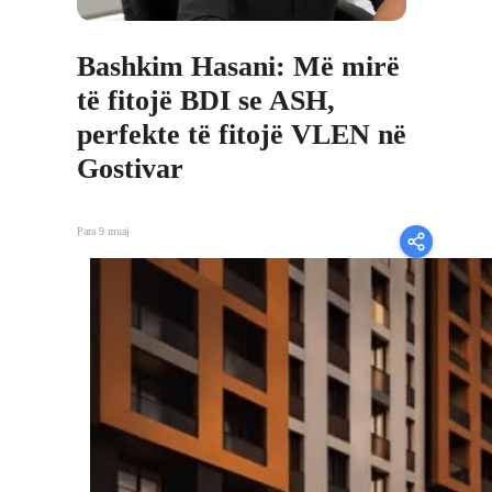
Bashkim Hasani: Më mirë
të fitojë BDI se ASH,
perfekte të fitojë VLEN në
Gostivar
Para 9 muaj