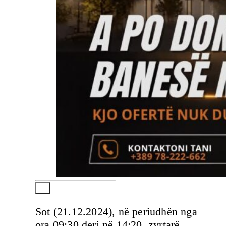
Sot (21.12.2024), në periudhën nga
ora 09:30 deri në 14:20, zyrtarë