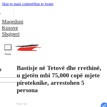
Skip to main content
Skip to footer
Maqedoni
Kosove
Shqiperi
Trendy
Bastisje në Tetovë dhe rrethinë,
l
u gjetën mbi 75,000 copë mjete
piroteknike, arrestohen 5
persona
Para 2 vjet