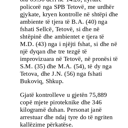
policorë nga SPB Tetovë, me urdhër
gjykate, kryen kontrolle në shtëpi dhe
ambiente të tjera të B.A. (40) nga
fshati Sellcë, Tetovë, si dhe në
shtëpinë dhe ambientet e tjera të
M.D. (43) nga i njëjti fshat, si dhe në
një dyqan dhe tre tezgë të
improvizuara në Tetovë, në pronësi të
S.M. (35) dhe M.A. (54), të dy nga
Tetova, dhe J.N. (56) nga fshati
Bukoviq, Shkup.
Gjatë kontrolleve u gjetën 75,889
copë mjete piroteknike dhe 346
kilogramë duhan. Personat janë
arrestuar dhe ndaj tyre do të ngriten
kallëzime përkatëse.