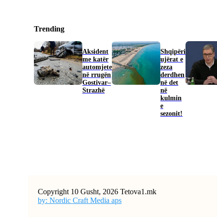
Trending
Aksident
Shqipëri
me katër
ujërat e
automjete
zeza
në rrugën
derdhen
Gostivar–
në det
Strazhë
në
kulmin
e
sezonit!
Copyright 10 Gusht, 2026 Tetova1.mk
by: Nordic Craft Media aps