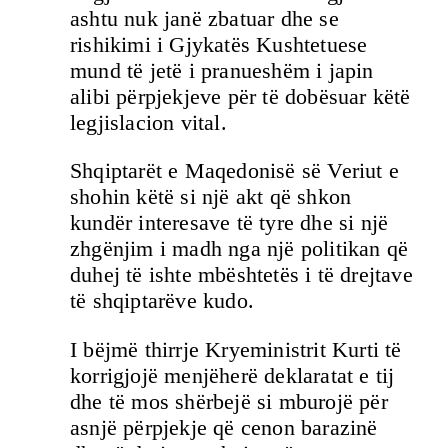
ashtu nuk janë zbatuar dhe se
rishikimi i Gjykatës Kushtetuese
mund të jetë i pranueshëm i japin
alibi përpjekjeve për të dobësuar këtë
legjislacion vital.
Shqiptarët e Maqedonisë së Veriut e
shohin këtë si një akt që shkon
kundër interesave të tyre dhe si një
zhgënjim i madh nga një politikan që
duhej të ishte mbështetës i të drejtave
të shqiptarëve kudo.
I bëjmë thirrje Kryeministrit Kurti të
korrigjojë menjëherë deklaratat e tij
dhe të mos shërbejë si mburojë për
asnjë përpjekje që cenon barazinë