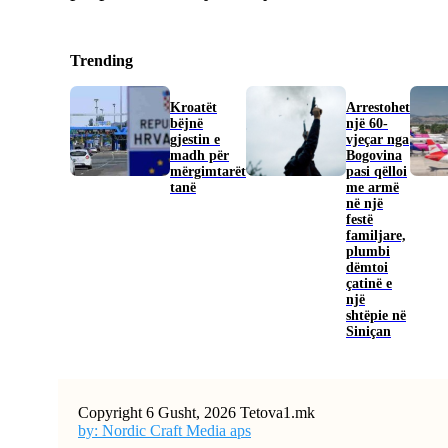
Trending
Kroatët
Arrestohet
bëjnë
një 60-
gjestin e
vjeçar nga
madh për
Bogovina
mërgimtarët
pasi qëlloi
tanë
me armë
në një
festë
familjare,
plumbi
dëmtoi
çatinë e
një
shtëpie në
Siniçan
Copyright 6 Gusht, 2026 Tetova1.mk
by: Nordic Craft Media aps