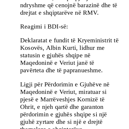
ndryshme që cenojnë barazinë dhe të
drejtat e shqiptarëve në RMV.
Reagimi i BDI-së:
Deklaratat e fundit të Kryeministrit të
Kosovës, Albin Kurti, lidhur me
statusin e gjuhës shqipe në
Maqedoninë e Veriut janë të
pavërteta dhe të papranueshme.
Ligji për Përdorimin e Gjuhëve në
Maqedoninë e Veriut, miratuar si
pjesë e Marrëveshjes Kornizë të
Ohrit, e njeh qartë dhe garanton
përdorimin e gjuhës shqipe si një
gjuhë zyrtare dhe si një e drejtë