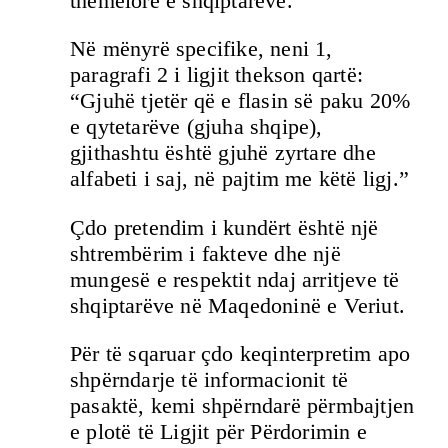
themelore e shqiptarëve.
Në mënyrë specifike, neni 1,
paragrafi 2 i ligjit thekson qartë:
“Gjuhë tjetër që e flasin së paku 20%
e qytetarëve (gjuha shqipe),
gjithashtu është gjuhë zyrtare dhe
alfabeti i saj, në pajtim me këtë ligj.”
Çdo pretendim i kundërt është një
shtrembërim i fakteve dhe një
mungesë e respektit ndaj arritjeve të
shqiptarëve në Maqedoninë e Veriut.
Për të sqaruar çdo keqinterpretim apo
shpërndarje të informacionit të
pasaktë, kemi shpërndarë përmbajtjen
e plotë të Ligjit për Përdorimin e