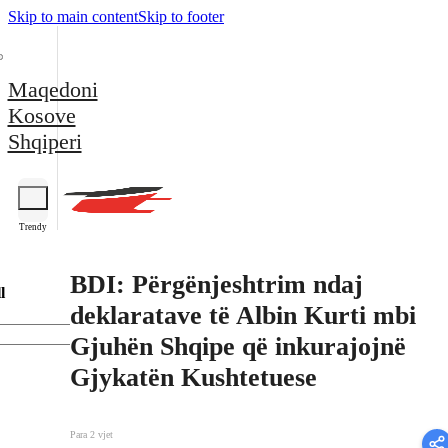
Skip to main content
Skip to footer
Maqedoni
Kosove
Shqiperi
Trendy
BDI: Përgënjeshtrim ndaj
l
deklaratave të Albin Kurti mbi
Gjuhën Shqipe që inkurajojnë
Gjykatën Kushtetuese
Para 2 vjet