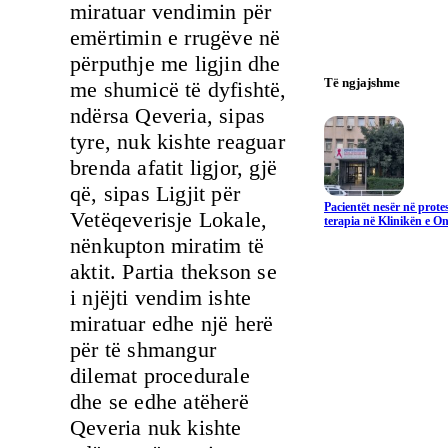
miratuar vendimin për
emërtimin e rrugëve në
përputhje me ligjin dhe
Të ngjajshme
me shumicë të dyfishtë,
ndërsa Qeveria, sipas
tyre, nuk kishte reaguar
brenda afatit ligjor, gjë
që, sipas Ligjit për
Pacientët nesër në prote
Vetëqeverisje Lokale,
terapia në Klinikën e On
nënkupton miratim të
aktit. Partia thekson se
i njëjti vendim ishte
miratuar edhe një herë
për të shmangur
dilemat procedurale
dhe se edhe atëherë
Qeveria nuk kishte