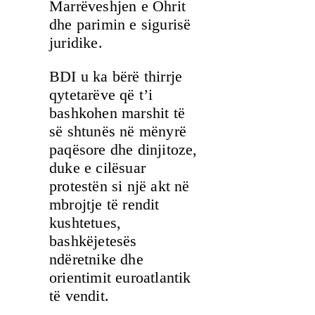
Marrëveshjen e Ohrit
dhe parimin e sigurisë
juridike.
BDI u ka bërë thirrje
qytetarëve që t’i
bashkohen marshit të
së shtunës në mënyrë
paqësore dhe dinjitoze,
duke e cilësuar
protestën si një akt në
mbrojtje të rendit
kushtetues,
bashkëjetesës
ndëretnike dhe
orientimit euroatlantik
të vendit.