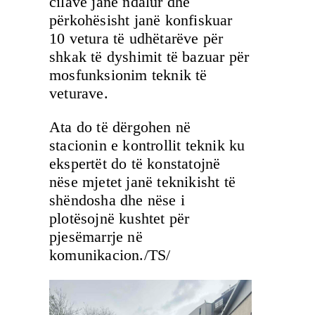
cilave janë ndalur dhe
përkohësisht janë konfiskuar
10 vetura të udhëtarëve për
shkak të dyshimit të bazuar për
mosfunksionim teknik të
veturave.
Ata do të dërgohen në
stacionin e kontrollit teknik ku
ekspertët do të konstatojnë
nëse mjetet janë teknikisht të
shëndosha dhe nëse i
plotësojnë kushtet për
pjesëmarrje në
komunikacion./TS/