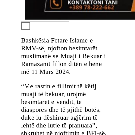
Bashkësia Fetare Islame e
RMV-së, njofton besimtarët
muslimanë se Muaji i Bekuar i
Ramazanit fillon ditën e hënë
më 11 Mars 2024.
“Me rastin e fillimit të këtij
muaji të bekuar, urojmë
besimtarët e vendit, të
diasporës dhe të gjithë botës,
duke iu dëshiruar agjërim të
lehtë dhe lutje të pranuara”,
shkruhet në njoftimin e BFI-së.