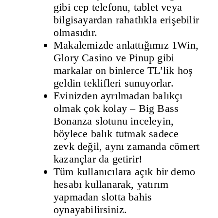
gibi cep telefonu, tablet veya
bilgisayardan rahatlıkla erişebilir
olmasıdır.
Makalemizde anlattığımız 1Win,
Glory Casino ve Pinup gibi
markalar on binlerce TL’lik hoş
geldin teklifleri sunuyorlar.
Evinizden ayrılmadan balıkçı
olmak çok kolay – Big Bass
Bonanza slotunu inceleyin,
böylece balık tutmak sadece
zevk değil, aynı zamanda cömert
kazançlar da getirir!
Tüm kullanıcılara açık bir demo
hesabı kullanarak, yatırım
yapmadan slotta bahis
oynayabilirsiniz.