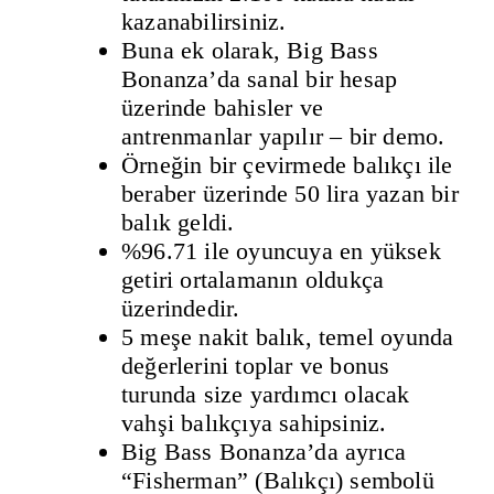
kazanabilirsiniz.
Buna ek olarak, Big Bass
Bonanza’da sanal bir hesap
üzerinde bahisler ve
antrenmanlar yapılır – bir demo.
Örneğin bir çevirmede balıkçı ile
beraber üzerinde 50 lira yazan bir
balık geldi.
%96.71 ile oyuncuya en yüksek
getiri ortalamanın oldukça
üzerindedir.
5 meşe nakit balık, temel oyunda
değerlerini toplar ve bonus
turunda size yardımcı olacak
vahşi balıkçıya sahipsiniz.
Big Bass Bonanza’da ayrıca
“Fisherman” (Balıkçı) sembolü