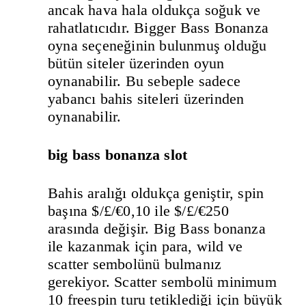
ancak hava hala oldukça soğuk ve
rahatlatıcıdır. Bigger Bass Bonanza
oyna seçeneğinin bulunmuş olduğu
bütün siteler üzerinden oyun
oynanabilir. Bu sebeple sadece
yabancı bahis siteleri üzerinden
oynanabilir.
big bass bonanza slot
Bahis aralığı oldukça geniştir, spin
başına $/£/€0,10 ile $/£/€250
arasında değişir. Big Bass bonanza
ile kazanmak için para, wild ve
scatter sembolünü bulmanız
gerekiyor. Scatter sembolü minimum
10 freespin turu tetiklediği için büyük