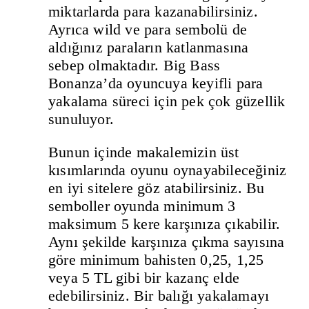
miktarlarda para kazanabilirsiniz.
Ayrıca wild ve para sembolü de
aldığınız paraların katlanmasına
sebep olmaktadır. Big Bass
Bonanza’da oyuncuya keyifli para
yakalama süreci için pek çok güzellik
sunuluyor.
Bunun içinde makalemizin üst
kısımlarında oyunu oynayabileceğiniz
en iyi sitelere göz atabilirsiniz. Bu
semboller oyunda minimum 3
maksimum 5 kere karşınıza çıkabilir.
Aynı şekilde karşınıza çıkma sayısına
göre minimum bahisten 0,25, 1,25
veya 5 TL gibi bir kazanç elde
edebilirsiniz. Bir balığı yakalamayı