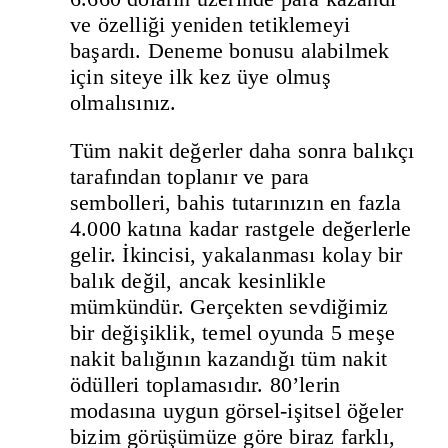
ve özelliği yeniden tetiklemeyi
başardı. Deneme bonusu alabilmek
için siteye ilk kez üye olmuş
olmalısınız.
Tüm nakit değerler daha sonra balıkçı
tarafından toplanır ve para
sembolleri, bahis tutarınızın en fazla
4.000 katına kadar rastgele değerlerle
gelir. İkincisi, yakalanması kolay bir
balık değil, ancak kesinlikle
mümkündür. Gerçekten sevdiğimiz
bir değişiklik, temel oyunda 5 meşe
nakit balığının kazandığı tüm nakit
ödülleri toplamasıdır. 80’lerin
modasına uygun görsel-işitsel öğeler
bizim görüşümüze göre biraz farklı,