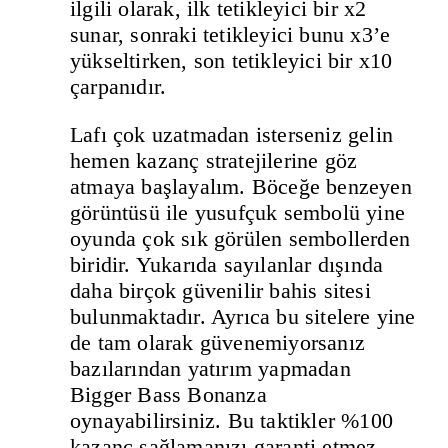
ilgili olarak, ilk tetikleyici bir x2
sunar, sonraki tetikleyici bunu x3’e
yükseltirken, son tetikleyici bir x10
çarpanıdır.
Lafı çok uzatmadan isterseniz gelin
hemen kazanç stratejilerine göz
atmaya başlayalım. Böceğe benzeyen
görüntüsü ile yusufçuk sembolü yine
oyunda çok sık görülen sembollerden
biridir. Yukarıda sayılanlar dışında
daha birçok güvenilir bahis sitesi
bulunmaktadır. Ayrıca bu sitelere yine
de tam olarak güvenemiyorsanız
bazılarından yatırım yapmadan
Bigger Bass Bonanza
oynayabilirsiniz. Bu taktikler %100
kazanç sağlamanızı garanti etmez