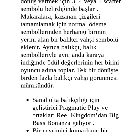
dönüş vermek için 3, 4 veya 5 scatter
sembolü belirdiğinde başlar .
Makaralara, kazanan çizgileri
tamamlamak için normal ödeme
sembollerinden herhangi birinin
yerini alan bir balıkçı vahşi sembolü
eklenir. Ayrıca balıkçı, balık
sembolleriyle aynı anda karaya
indiğinde ödül değerlerinin her birini
oyuncu adına toplar. Tek bir dönüşte
birden fazla balıkçı vahşi görünmesi
mümkündür.
Sanal olta balıkçılığı için
geliştirici Pragmatic Play ve
ortakları Reel Kingdom’dan Big
Bass Bonanza geliyor .
Bir çevrimiçi kumarhane bir