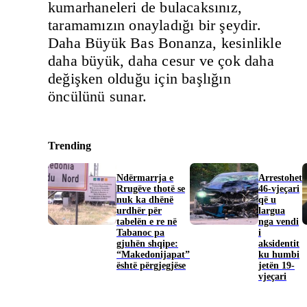
kumarhaneleri de bulacaksınız,
taramamızın onayladığı bir şeydir.
Daha Büyük Bas Bonanza, kesinlikle
daha büyük, daha cesur ve çok daha
değişken olduğu için başlığın
öncülünü sunar.
Trending
Ndërmarrja e
Arrestohet
Rrugëve thotë se
46-vjeçari
nuk ka dhënë
që u
urdhër për
largua
tabelën e re në
nga vendi
Tabanoc pa
i
gjuhën shqipe:
aksidentit
“Makedonijapat”
ku humbi
është përgjegjëse
jetën 19-
vjeçari