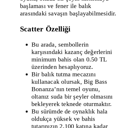
başlaması ve fener ile balık
arasındaki savaşın başlayabilmesidir.
Scatter Özelliği
Bu arada, sembollerin
karşısındaki kazanç değerlerini
minimum bahis olan 0.50 TL
üzerinden hesaplıyoruz.
Bir balık tutma mecazını
kullanacak olursak, Big Bass
Bonanza’nın temel oyunu,
oltanız suda bir şeyler olmasını
bekleyerek teknede oturmaktır.
Bu sürümde de oynaklık hala
oldukça yüksek ve bahis
tutarınızın 2.100 katına kadar