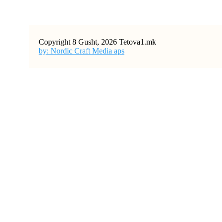
Copyright 8 Gusht, 2026 Tetova1.mk
by: Nordic Craft Media aps