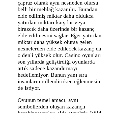
çapraz olarak aynı nesneden olursa
belli bir meblağ kazanılır. Buradan
elde edilmiş miktar daha oldukca
yatırılan miktarı karşılar veya
birazcık daha üzerinde bir kazanç
elde edilmesini sağlar. Eğer yatırılan
miktar daha yüksek olursa gelen
nesnelerden elde edilecek kazanç da
o denli yüksek olur. Casino oyunları
son yıllarda geliştirdiği oyunlarda
artık sadece kazandırmayı
hedeflemiyor. Bunun yanı sıra
insanların rollendirirken eğlenmesini
de istiyor.
Oyunun temel amacı, aynı
sembollerden oluşan kazançlı