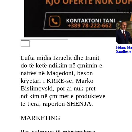
Të ngjaj
Fidan: Ma
Saudite, 
Lufta midis Izraelit dhe Iranit
do të ketë ndikim në çmimin e
naftës në Maqedoni, beson
kryetari i KRRE-së, Marko
Bislimovski, por ai nuk pret
ndikim në çmimet e produkteve
të tjera, raporton SHENJA.
MARKETING
Pas sulmeve të mbrëmshme