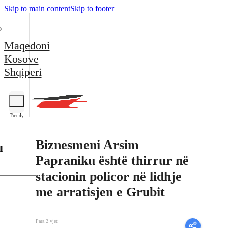
Skip to main content
Skip to footer
Maqedoni
Kosove
Shqiperi
Trendy
Biznesmeni Arsim
l
Papraniku është thirrur në
stacionin policor në lidhje
me arratisjen e Grubit
Para 2 vjet