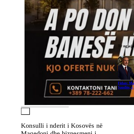
Të ngjaj
Fidan: Ma
Saudite, 
Konsulli i nderit i Kosovës në
Maqedoni dhe biznesmeni i