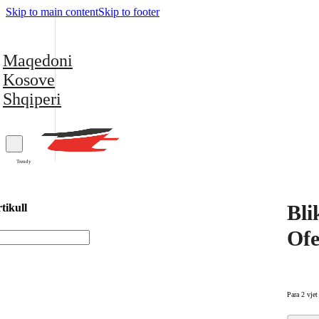
Skip to main content
Skip to footer
Maqedoni
Kosove
Shqiperi
Trendy
Bli
tikull
Ofe
Para 2 vjet