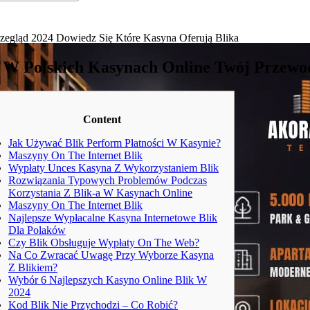
rzegląd 2024 Dowiedz Się Które Kasyna Oferują Blika
k W Polskich Kasynach Online Twój Przewo
Content
Jak Używać Blik Perform Płatności W Kasynie?
Maszyny On The Internet Blik
Wypłaty Unces Kasyna Z Wykorzystaniem Blik
Rozwiązania Typowych Problemów Podczas
Korzystania Z Blik-a W Kasynach Online
Maszyny On The Internet Blik
Najlepsze Wypłacalne Kasyna Internetowe Blik
Dla Polaków
Czy Blik Obsługuje Wypłaty On The Web?
Na Co Zwracać Uwagę Przy Wyborze Kasyna
Z Blikiem?
Wybór 6 Najlepszych Kasyno Online Blik W
2024
Kod Blik Nie Przychodzi – Co Robić?