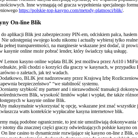
znościowych. Inne wymagają od gracza wypełnienia specjalnego formu
zeniowego
https://polskie-top-kasyno.com/metody-platnosci/blik/
.
ny On-line Blik
 do aplikacji Blik jest zabezpieczony PIN-em, odciskiem palca, hasłe
. Nie udostępniaj swojego kodu nikomu i actually wybieraj tylko realne
la pełnej transparentności, na marginesie wskazane jest dodać, iż prowi
 kasynie online może pobrać lender, który świadczy taką usługę.
W Lemon kasyno online wplata BLIK jest możliwa przez Ari10 i MiFin
Jednakże, jeśli chodzi o korzyści dla graczy w kasynach, w przypad
zarówno o zaletach, jak też wadach.
Dodatkowo, BLIK jest nadzorowany przez Krajową Izbę Rozliczeniow
zapewnia bezpieczeństwo” “we stabilność systemu.
Oceniamy szybkość my partner and i niezawodność transakcji dokony
pośrednictwem Blik, wysokość limitów wpłat i wypłat, the także różno
dostępnych w kasynie online Blik.
Aby maksymalnie wykorzystać tę opcję, wskazane jest znać wszystkie j
zwłaszcza watts kontekście wypłacalne kasyna internetowe blik.
temy mają podobne ograniczenie, to jest nie umożliwiają dokonywania
e istotny dla znacznej części graczy odwiedzających polskie kasyno on 
On line casino to dynamicznie rozwijające się kasyno on-line z Blik, o