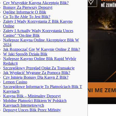
Czy Wszystkie Kasyna Akceptują Blik?
Bonusy Za Pierwszy Depozyt
Ogólne Informacje O Blik
Co To Be Able To Jest Blik?
Zalety I Wady Korzystania Z Blik Kasyno
Online
Zalety I Actually Wady Korzystania Unces
Casino” “On-line Blik
Najlepsze Kasyna Online Akceptujące Blik W
2024
Jak Rozpocząć Grę W Kasynie Online Z Blik?
W Jaki Sposób Działa Blik
Najlepsze Kasyno Online Blik Rapid Wybór
Redakcji
Szczegółowy Przegląd Opłat Za Transakcje
Jak Wypłacić Wygrane Za Pomocą Blik?
Czy Istnieją Bonusy Dla Kasyn Z Blik?
Lemon Casino
Szczegółowe Informacje To Płatnościach Blik T
Kasynach
Kasyna Blik – Minimalny Depozyt
Mobilne Płatności Blikiem W Polskich
Kasynach Internetowych
Depozyt Unces Blik Przez Mifinity