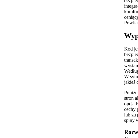
bezpie
integr
komfor
ceniąc
Powita
Wyp
Kod je
bezpie
transak
wystarc
Według
W sytu
jakieś
Poniże
stron 
opcją 
cechy 
lub za
spiny 
Rozw