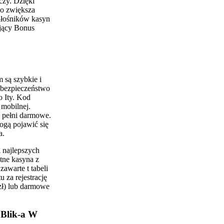
czy. Dzięki
co zwiększa
miłośników kasyn
jący Bonus
 są szybkie i
 bezpieczeństwo
o Ity. Kod
 mobilnej.
w pełni darmowe.
ogą pojawić się
a.
i najlepszych
tne kasyna z
awarte t tabeli
 za rejestrację
 zł) lub darmowe
 Blik-a W