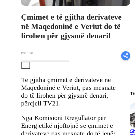
Çmimet e të gjitha derivateve
në Maqedoninë e Veriut do të
lirohen për gjysmë denari!
Para 1 vit
Të gjitha çmimet e derivateve në
Maqedoninë e Veriut, pas mesnate
Të
do të lirohen për gjysmë denari,
përcjell TV21.
Nga Komisioni Rregullator për
Energjetikë njoftojnë se çmimet e
Gjy
derivateve pas mesnate do të jenë:
ma