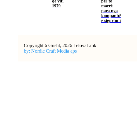
që viti
për të
1979
marrë
para nga
kompanitë
e sigurimit
Copyright 6 Gusht, 2026 Tetova1.mk
by: Nordic Craft Media aps