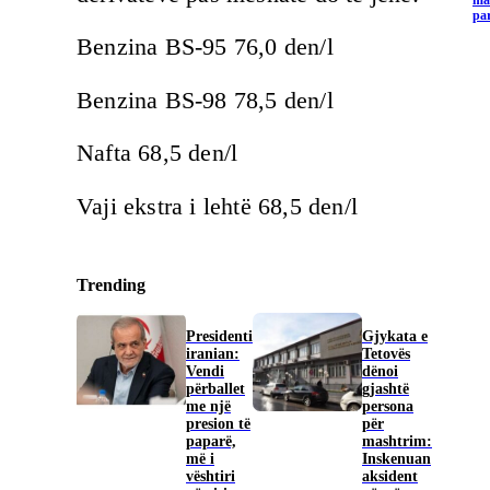
pa
Benzina BS-95 76,0 den/l
Benzina BS-98 78,5 den/l
Nafta 68,5 den/l
Vaji ekstra i lehtë 68,5 den/l
Trending
Presidenti
Gjykata e
iranian:
Tetovës
Vendi
dënoi
përballet
gjashtë
me një
persona
presion të
për
paparë,
mashtrim:
më i
Inskenuan
vështiri
aksident