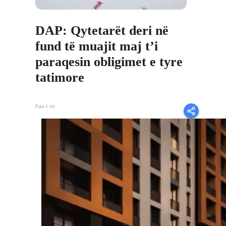
DAP: Qytetarët deri në
fund të muajit maj t’i
paraqesin obligimet e tyre
tatimore
Para 1 vit