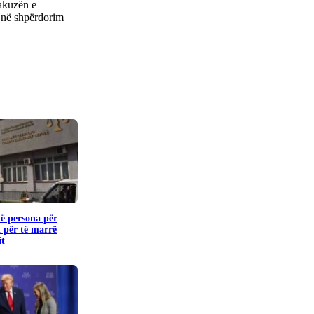
akuzën e
 në shpërdorim
të persona për
 për të marrë
it