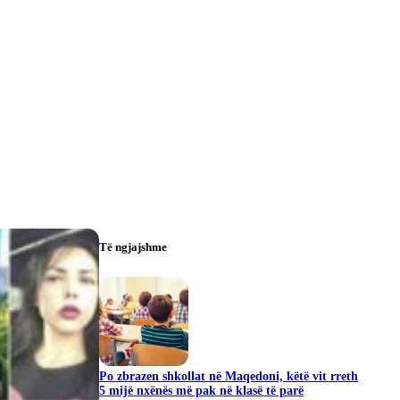
Të ngjajshme
Po zbrazen shkollat në Maqedoni, këtë vit rreth
5 mijë nxënës më pak në klasë të parë