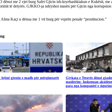
dënoi me 2 vjet burg Safet Gjicin ish-kryebashkiakun e Kukësit, me 
orimit të detyrës. GJKKO-ja ndryshoi masën për Gjicin nga korrupsion
 Alma Kaçi u dënua me 1 vit burg për veprën penale “prostitucion.”
ing
 bëjnë gjestin e madh për mërgimtarët
Gjykata e Tetovës dënoi gjash
mashtrim: Inskenuan aksident
para nga kompanitë e sigurim