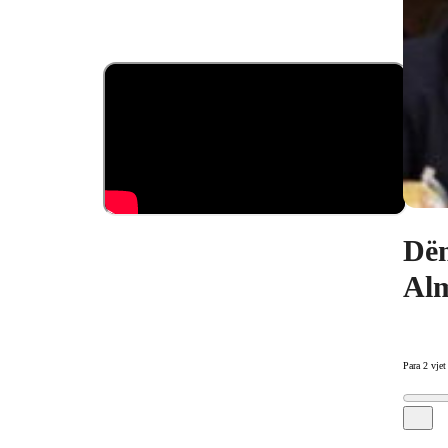
Dën
Alm
Para 2 vjet