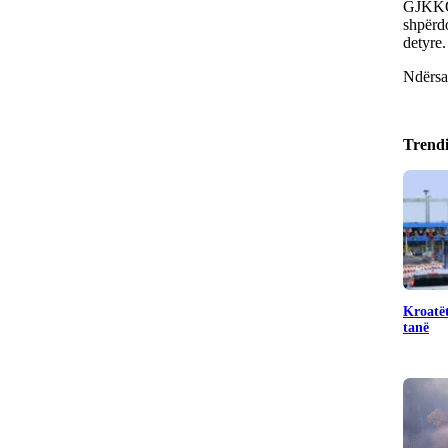
GJKKO 
shpërd
detyre.
Ndërsa
Trend
Kroatët
tanë