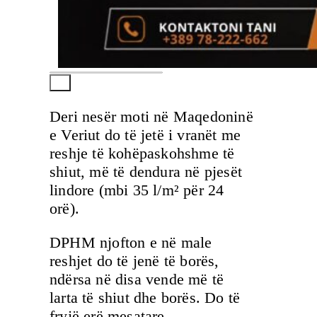
Deri nesër moti në Maqedoninë
e Veriut do të jetë i vranët me
reshje të kohëpaskohshme të
shiut, më të dendura në pjesët
lindore (mbi 35 l/m² për 24
orë).
DPHM njofton e në male
reshjet do të jenë të borës,
ndërsa në disa vende më të
larta të shiut dhe borës. Do të
fryjë erë mesatare,