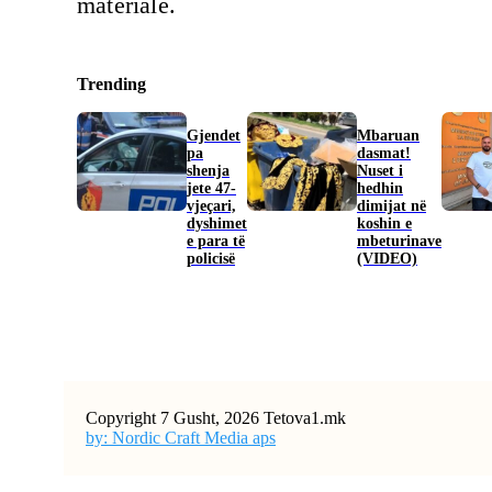
materiale.
Trending
Gjendet
Mbaruan
pa
dasmat!
shenja
Nuset i
jete 47-
hedhin
vjeçari,
dimijat në
dyshimet
koshin e
e para të
mbeturinave
policisë
(VIDEO)
Copyright 7 Gusht, 2026 Tetova1.mk
by: Nordic Craft Media aps