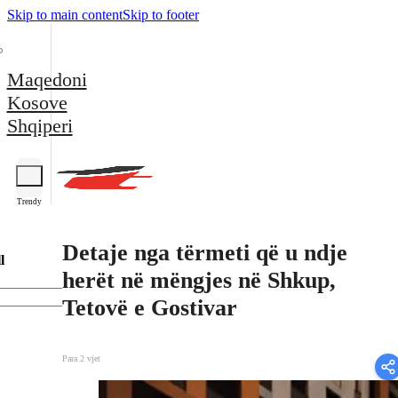
Skip to main content
Skip to footer
Maqedoni
Kosove
Shqiperi
Trendy
Detaje nga tërmeti që u ndje
l
herët në mëngjes në Shkup,
Tetovë e Gostivar
Para 2 vjet