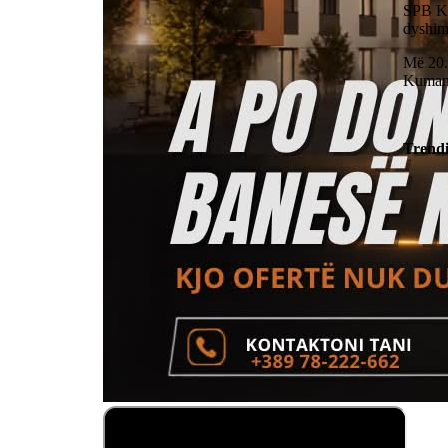
SPB Ku
dyshimi
Më 20.0
Kuman
Trend