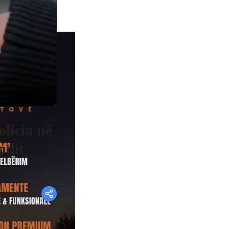
olicia në
ndit