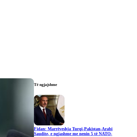
Të ngjajshme
Fidan: Marrëveshja Turqi-Pakistan-Arabi
Saudite, e ngjashme me nenin 5 të NATO-