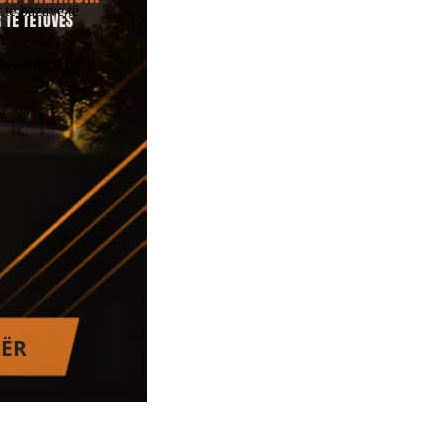
 të bazave të
jë marketi në