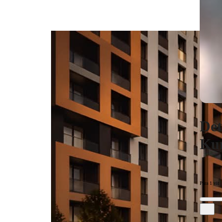
Det
Kum
Para 1 vit