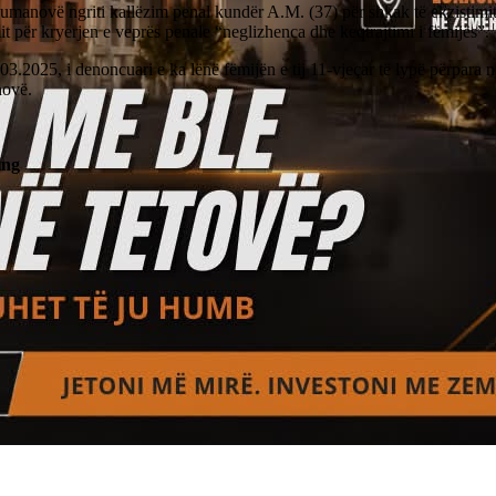
manovë ngriti kallëzim penal kundër A.M. (37) për shkak të ekzistimit
t për kryerjen e veprës penale “neglizhenca dhe keqtrajtimi i fëmijës”.
3.2025, i denoncuari e ka lënë fëmijën e tij 11-vjeçar të lypë përpara n
ovë.
ing