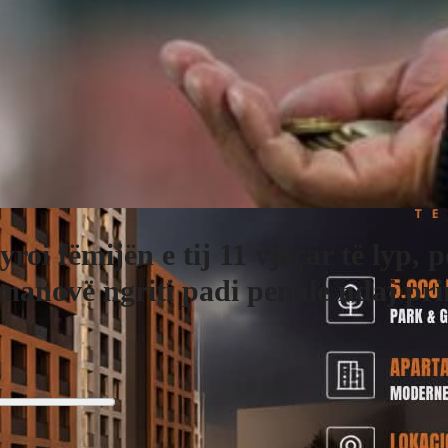
yroi fëmijën e tij 11 vjeçar të lyp, p
anovë ngriti padi penale ndaj pri