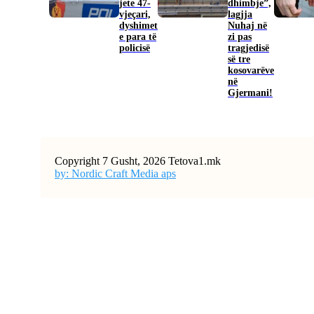
jete 47-
dhimbje”,
vjeçari,
lagjja
dyshimet
Nuhaj në
e para të
zi pas
policisë
tragjedisë
së tre
kosovarëve
në
Gjermani!
Copyright 7 Gusht, 2026 Tetova1.mk
by: Nordic Craft Media aps