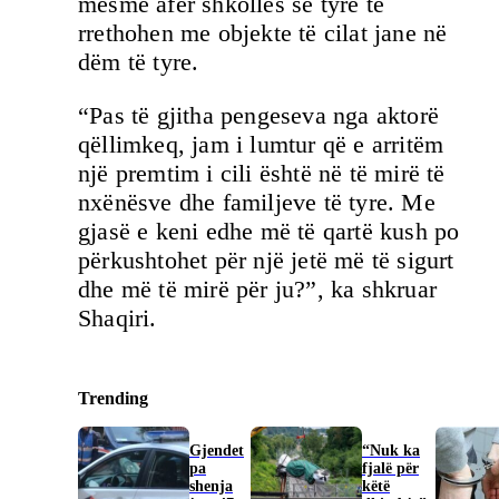
mesme afër shkollës së tyre të
rrethohen me objekte të cilat jane në
dëm të tyre.
“Pas të gjitha pengeseva nga aktorë
qëllimkeq, jam i lumtur që e arritëm
një premtim i cili është në të mirë të
nxënësve dhe familjeve të tyre. Me
gjasë e keni edhe më të qartë kush po
përkushtohet për një jetë më të sigurt
dhe më të mirë për ju?”, ka shkruar
Shaqiri.
Trending
Gjendet
“Nuk ka
pa
fjalë për
shenja
këtë