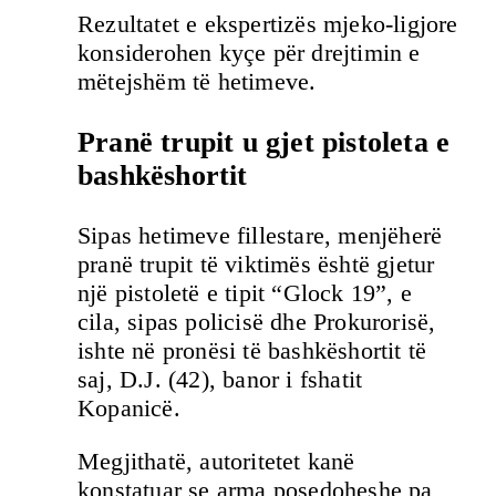
Rezultatet e ekspertizës mjeko-ligjore
konsiderohen kyçe për drejtimin e
mëtejshëm të hetimeve.
Pranë trupit u gjet pistoleta e
bashkëshortit
Sipas hetimeve fillestare, menjëherë
pranë trupit të viktimës është gjetur
një pistoletë e tipit “Glock 19”, e
cila, sipas policisë dhe Prokurorisë,
ishte në pronësi të bashkëshortit të
saj, D.J. (42), banor i fshatit
Kopanicë.
Megjithatë, autoritetet kanë
konstatuar se arma posedoheshe pa