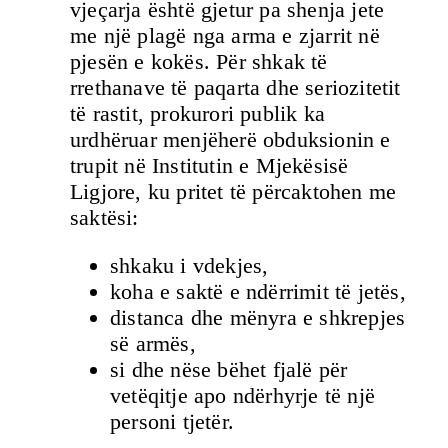
vjeçarja është gjetur pa shenja jete
me një plagë nga arma e zjarrit në
pjesën e kokës. Për shkak të
rrethanave të paqarta dhe seriozitetit
të rastit, prokurori publik ka
urdhëruar menjëherë obduksionin e
trupit në Institutin e Mjekësisë
Ligjore, ku pritet të përcaktohen me
saktësi:
shkaku i vdekjes,
koha e saktë e ndërrimit të jetës,
distanca dhe mënyra e shkrepjes
së armës,
si dhe nëse bëhet fjalë për
vetëqitje apo ndërhyrje të një
personi tjetër.