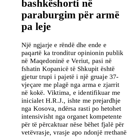
bashkëshorti në
paraburgim për armë
pa leje
Një ngjarje e rëndë dhe ende e
paqartë ka tronditur opinionin publik
në Maqedoninë e Veriut, pasi në
fshatin Kopanicë të Shkupit është
gjetur trupi i pajetë i një gruaje 37-
vjeçare me plagë nga arma e zjarrit
në kokë. Viktima, e identifikuar me
inicialet H.R.J., ishte me prejardhje
nga Kosova, ndërsa rasti po hetohet
intensivisht nga organet kompetente
për të përcaktuar nëse bëhet fjalë për
vetëvrasje, vrasje apo ndonjë rrethanë