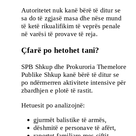
Autoritetet nuk kanë bërë të ditur se
sa do të zgjasë masa dhe nëse mund
të ketë rikualifikim të veprës penale
në varësi të provave të reja.
Çfarë po hetohet tani?
SPB Shkup dhe Prokuroria Themelore
Publike Shkup kanë bërë të ditur se
po ndërmerren aktivitete intensive për
zbardhjen e plotë të rastit.
Hetuesit po analizojnë:
gjurmët balistike të armës,
dëshmitë e personave të afërt,
raportet familjare mes çiftit,