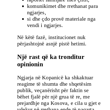
komunikimet dhe rrethanat para
ngjarjes,
si dhe çdo provë materiale nga
vendi i ngjarjes.
Në këtë fazë, institucionet nuk
përjashtojnë asnjë pistë hetimi.
Një rast që ka tronditur
opinionin
Ngjarja në Kopanicë ka shkaktuar
reagime të shumta dhe shqetësim
publik, veçanërisht për faktin se
bëhet fjalë për një grua të re, me
prejardhje nga Kosova, e cila u gjet e
vdekur në rrethana ende të paqarta.