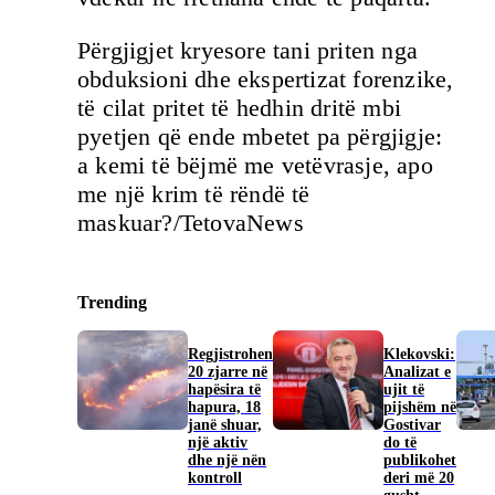
Përgjigjet kryesore tani priten nga
obduksioni dhe ekspertizat forenzike,
të cilat pritet të hedhin dritë mbi
pyetjen që ende mbetet pa përgjigje:
a kemi të bëjmë me vetëvrasje, apo
me një krim të rëndë të
maskuar?/TetovaNews
Trending
Regjistrohen
Klekovski:
20 zjarre në
Analizat e
hapësira të
ujit të
hapura, 18
pijshëm në
janë shuar,
Gostivar
një aktiv
do të
dhe një nën
publikohet
kontroll
deri më 20