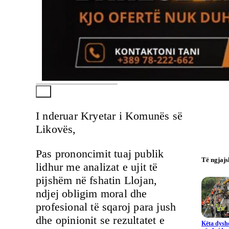
I nderuar Kryetar i Komunës së
Likovës,
Pas prononcimit tuaj publik
Të ngjaj
lidhur me analizat e ujit të
pijshëm në fshatin Llojan,
ndjej obligim moral dhe
profesional të sqaroj para jush
dhe opinionit se rezultatet e
Këta dysho