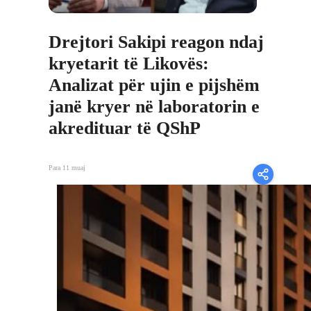
Drejtori Sakipi reagon ndaj
kryetarit të Likovës:
Analizat për ujin e pijshëm
janë kryer në laboratorin e
akredituar të QShP
Para 11 muaj