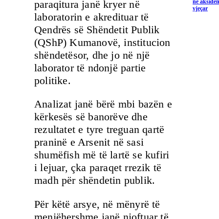
paraqitura janë kryer në
në aksiden
vjeçar
laboratorin e akredituar të
Qendrës së Shëndetit Publik
(QShP) Kumanovë, institucion
shëndetësor, dhe jo në një
laborator të ndonjë partie
politike.
Analizat janë bërë mbi bazën e
kërkesës së banorëve dhe
rezultatet e tyre treguan qartë
praninë e Arsenit në sasi
shumëfish më të lartë se kufiri
i lejuar, çka paraqet rrezik të
madh për shëndetin publik.
Për këtë arsye, në mënyrë të
menjëhershme janë njoftuar të