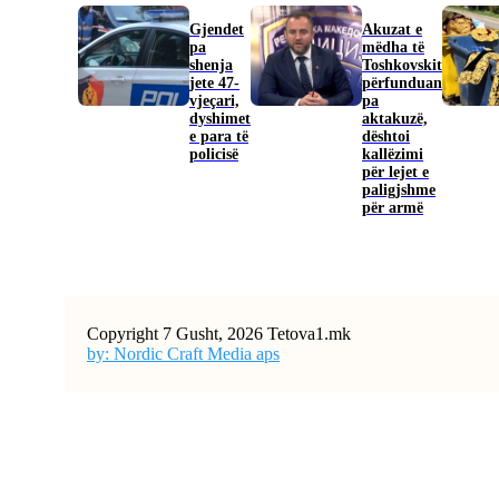
Gjendet
Akuzat e
pa
mëdha të
shenja
Toshkovskit
jete 47-
përfunduan
vjeçari,
pa
dyshimet
aktakuzë,
e para të
dështoi
policisë
kallëzimi
për lejet e
paligjshme
për armë
Copyright 7 Gusht, 2026 Tetova1.mk
by: Nordic Craft Media aps