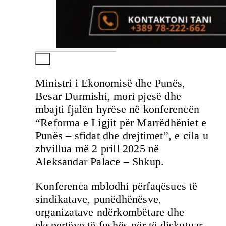
Ministri i Ekonomisë dhe Punës,
Besar Durmishi, mori pjesë dhe
mbajti fjalën hyrëse në konferencën
“Reforma e Ligjit për Marrëdhëniet e
Punës – sfidat dhe drejtimet”, e cila u
zhvillua më 2 prill 2025 në
Aleksandar Palace – Shkup.
Konferenca mblodhi përfaqësues të
sindikatave, punëdhënësve,
organizatave ndërkombëtare dhe
ekspertëve të fushës për të diskutuar