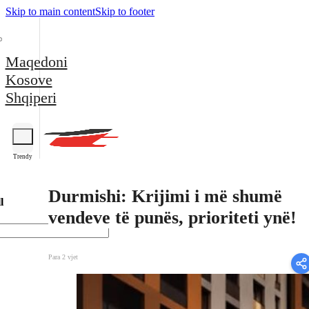
Skip to main content
Skip to footer
Maqedoni
Kosove
Shqiperi
Trendy
Durmishi: Krijimi i më shumë
l
vendeve të punës, prioriteti ynë!
Para 2 vjet