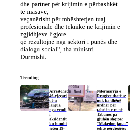
dhe partner për krijimin e përbashkët
të masave,
veçanërisht për mbështetjen tuaj
profesionale dhe teknike në krijimin e
zgjidhjeve ligjore
që rezultojnë nga sektori i punës dhe
dialogu social”, tha ministri
Durmishi.
Trending
Arrestohet
Ndërmarrja e
46-vjeçari
Rrugëve thotë se
që u
nuk ka dhënë
largua
urdhër për
nga vendi
tabelën e re në
i
Tabanoc pa
aksidentit
gjuhën shqipe:
ku humbi
“Makedonijapat”
jetën 19-
është përgjegjëse