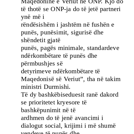
Maqedoninë e Veriut në ONP. Kjo do
të thotë se ONP-ja do të jetë partneri
ynë më i
rëndësishëm i jashtëm në fushën e
punës, punësimit, sigurisë dhe
shëndetit gjatë
punës, pagës minimale, standardeve
ndërkombëtare të punës dhe
përmbushjes së
detyrimeve ndërkombëtare të
Maqedonisë së Veriut”, tha në takim
ministri Durmishi.
Të dy bashkëbiseduesit ranë dakord
se prioritetet kryesore të
bashkëpunimit në të
ardhmen do të jenë avancimi i
dialogut social, krijimi i më shumë
vendeve të punës dhe