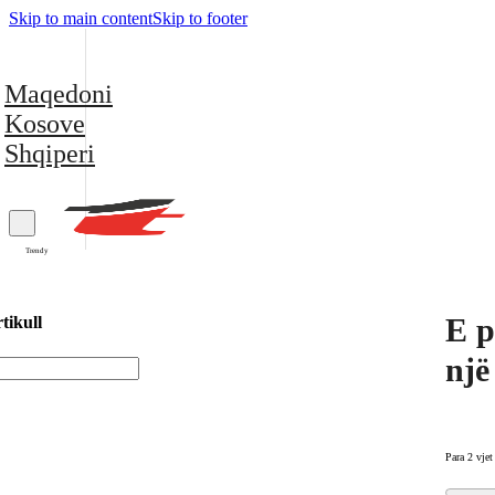
Skip to main content
Skip to footer
Maqedoni
Kosove
Shqiperi
Trendy
E p
tikull
një
Para 2 vjet