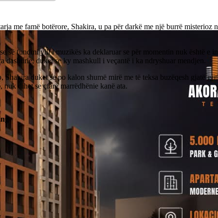
arja me famë botërore, Shakira, u pa për darkë me një burrë misterioz 
e së fundmi ylli i muzikës ka deklaruar se për momentin nuk është e in
a dashurie, duket se ky mashkull i veçantë i ka ndryshuar mendjen.
, Shakira duket se po kalon shumë mirë me të teksa buzëqesh gjatë gji
 nuk dihet se çfarë marrëdhënie kanë ata.
ing