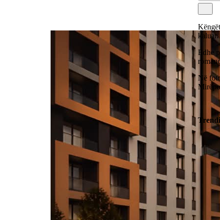
Këngët
kaluar.
Edhe ps
romanc
Në foto
Mirëpo,
Trend