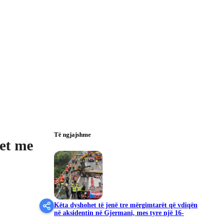
Të ngjajshme
et me
Këta dyshohet të jenë tre mërgimtarët që vdiqën
në aksidentin në Gjermani, mes tyre një 16-