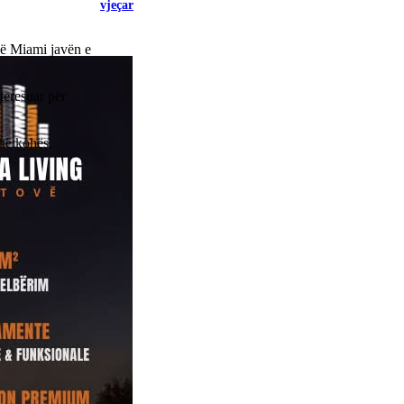
vjeçar
në Miami javën e
teresuar për
thë kohës.