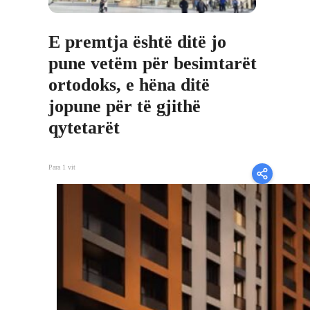
E premtja është ditë jo
pune vetëm për besimtarët
ortodoks, e hëna ditë
jopune për të gjithë
qytetarët
Para 1 vit