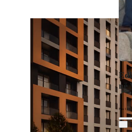
Edh
në
Para 1 vit