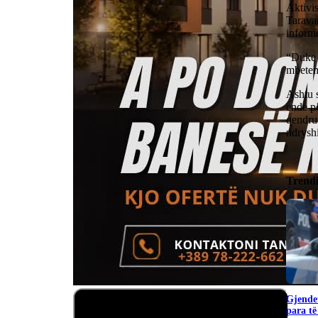
Aktivis
Tarava
informo
“Duke u
mbetemi
Ashtu s
ende pë
qendru
ndrysh
Trend
Gjendet
para të