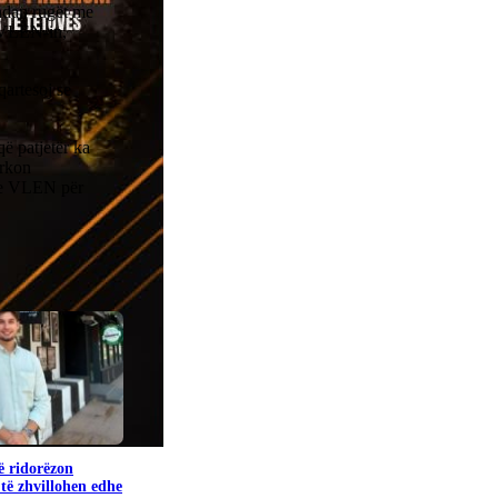
 ndan rugët me
e VLEN-in,
qartesoj se
që patjetër ka
ërkon
 me VLEN për
ë ridorëzon
të zhvillohen edhe