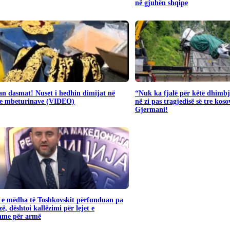
në gjuhën shqipe
n dasmat! Nuset i hedhin dimijat në
“Nuk ka fjalë për këtë dhimbj
 e mbeturinave (VIDEO)
në zi pas tragjedisë së tre kos
Gjermani!
 e mëdha të Toshkovskit përfunduan pa
ë, dështoi kallëzimi për lejet e
shme për armë