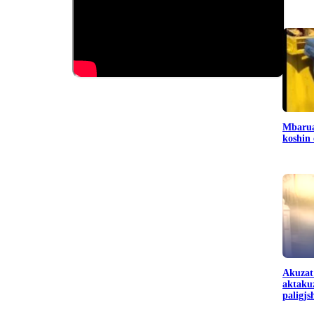
Mbarua
koshin
Akuzat
aktakuz
paligj