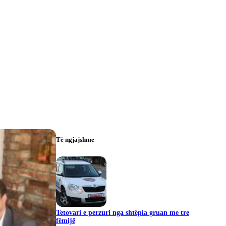
Të ngjajshme
Tetovari e perzuri nga shtëpia gruan me tre
fëmijë