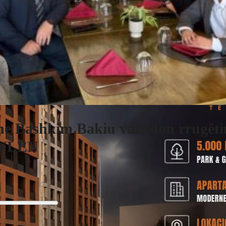
e Bashkim Bakiu vazhdon rrugëtim
 VLEN