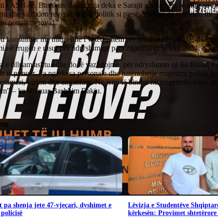
ti i ASH-së, Bashkim Bakiu nga deka e Sarajit sot ka bërë të ditur se i
rin dhe vazhdon rugëtimin e tij politik si pjesë ASH-së që vazhdon m
n portali “tetova1”
 konsultuar me miq, edhe i vetëdijshëm për zhvillimet politike, dua të 
 në rrugën e nisur për ndryshim që para zgjedhjeve të vitit 2024.
i e filluam ashtu edhe do të vazhdojmë, për ndryshimin që ka filluar, e 
r të punuar. Pa ngarkesa personale dhe hatërmbetje rrugetimi politik k
eshmeri, vizion dhe angazhim. Ne jemi të bindur në rrugetimin tone,
im” – ka shkruar Bashkim Bakiu.
ing
 pa shenja jete 47-vjeçari, dyshimet e
Lëvizja e Studentëve Shqiptar
 policisë
kërkesën: Provimet shtetërore 