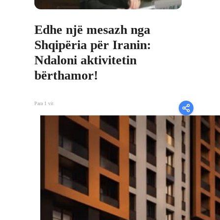
Edhe një mesazh nga
Shqipëria për Iranin:
Ndaloni aktivitetin
bërthamor!
Para 1 vit