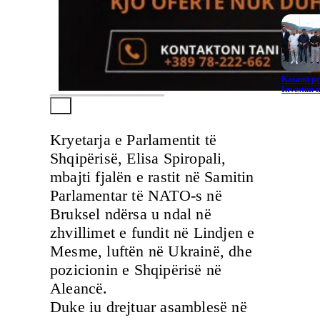
Kasami pr
Investim m
Kryetarja e Parlamentit të
Shqipërisë, Elisa Spiropali,
mbajti fjalën e rastit në Samitin
Parlamentar të NATO-s në
Bruksel ndërsa u ndal në
zhvillimet e fundit në Lindjen e
Mesme, luftën në Ukrainë, dhe
pozicionin e Shqipërisë në
Aleancë.
Duke iu drejtuar asamblesë në