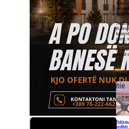
ndjekje
personi
Brend
Në kon
Korrups
kontrol
gjerë, 
dhe të 
në kët
mund t
Trend
Ndërma
urdhër 