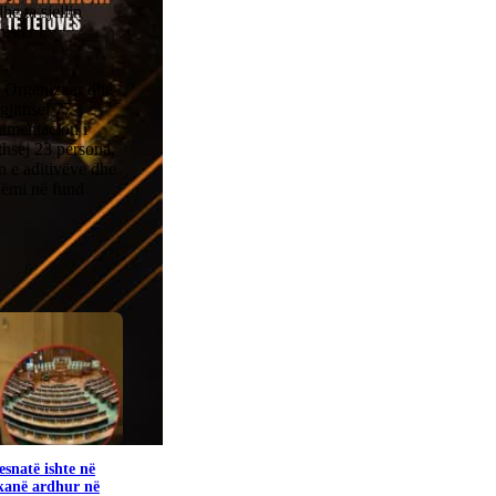
he ta sjellin
istër i
ë Organizuar dhe
gjithsej 77
kumentacion i
thsej 23 persona,
n e aditivëve dhe
dëmi në fund
snatë ishte në
kanë ardhur në