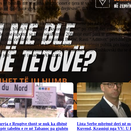
s së bashku me të gjitha institucionet e tjera të veprojnë në të ardhmen d
n në fjalë para gjykatës dhe para drejtësisë”, tha Pançe Toshkovski, Min
shëm.
ferencën e sotme për media, kreu i Prokurorisë për ndjekjen e Krimit t
ionit, Islam Abazi, tha se aksioni “aditivët” po zhvillohet edhe sot, me 
le, dhe raportoi se ishin sekuestruar 208 mijë euro para të gatshme, do
telefona celularë si dhe një automjet BMW. Rasti “Aditivët” përfshin gji
dyshuarit pretendohet se kanë keqpërdorur prokurimin publik për blerje
ë mënyrë kanë shkaktuar dëm prej 6.5 milionë euro. Toshkovski tha se 
ë jetë edhe më i madh. / Alsat.mk
ing
rrja e Rrugëve thotë se nuk ka dhënë
​Lista Serbe mbrëmë deri në me
për tabelën e re në Tabanoc pa gjuhën
Kuvend, Krasniqi nga VV: U 