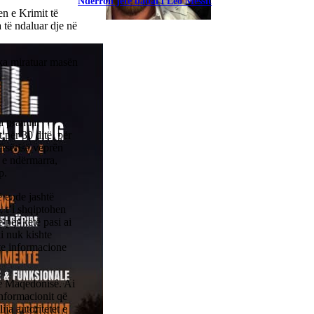
Ndërron jetë babai i Leo Messit
n e Krimit të
 të ndaluar dje në
Screenshot
 ka miratuar masën
ka pranuar
për 30 ditë, për
ërsërisë veprën
 e ndërmarra,
p.
ë ende jashtë
, t’i shqiptohen
 për këtë pasi ai
i nuk kishte
hte informacione
 të Maqedonisë. Ai
informacionit që
ija autoritetet e