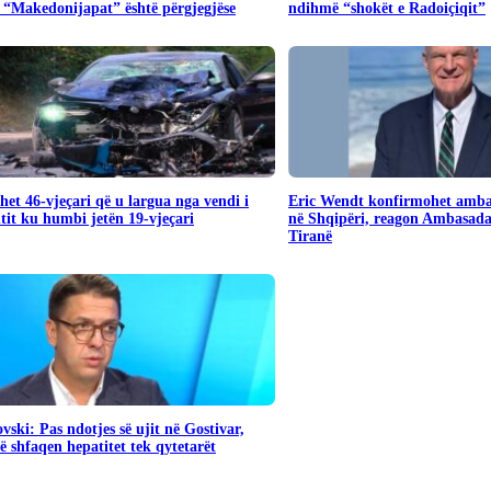
 “Makedonijapat” është përgjegjëse
ndihmë “shokët e Radoiçiqit”
het 46-vjeçari që u largua nga vendi i
Eric Wendt konfirmohet amba
tit ku humbi jetën 19-vjeçari
në Shqipëri, reagon Ambasad
Tiranë
vski: Pas ndotjes së ujit në Gostivar,
 shfaqen hepatitet tek qytetarët