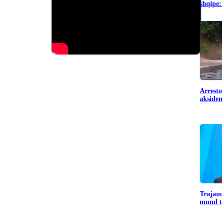
shqipe:
Arresto
aksiden
Trajano
mund të