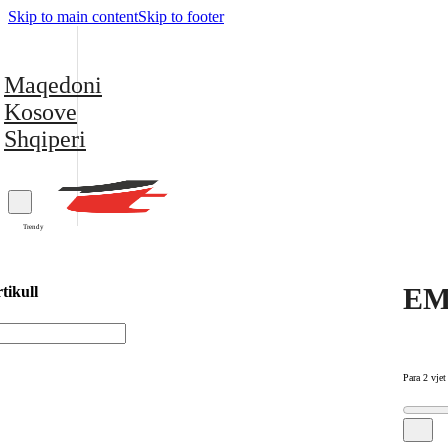
Skip to main content
Skip to footer
Maqedoni
Kosove
Shqiperi
Trendy
EMV
tikull
Para 2 vjet