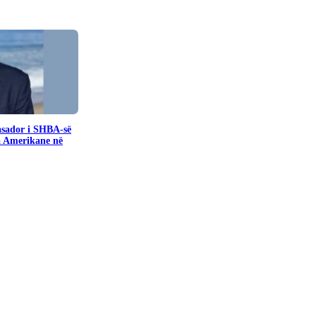
sador i SHBA-së
a Amerikane në