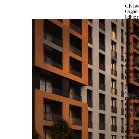
Gjykat
Organiz
lidhje 
Ish-dre
e parab
Ndërka
“Për të
propozi
shkak t
penale.
gjykat
Për Vas
vendit,
masa ku
të kth
hequr d
për sht
“Ajo që
është s
kam, në