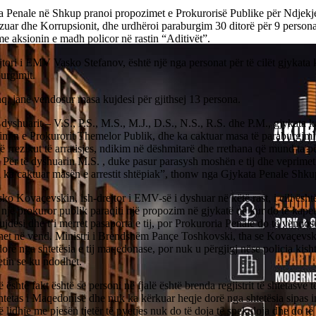
a Penale në Shkup pranoi propozimet e Prokurorisë Publike për Ndjekje
uar dhe Korrupsionit, dhe urdhëroi paraburgim 30 ditorë për 9 persona
me aksionin e madh policor në rastin “Aditivët”.
jtori i EMV Vasko Stefanov, është një nga personat për të cilët gjykata
urgimit.
q, janë vendosur masa kujdesi për gjithsej 13 persona.
 dyshuarit – V.S., P.S., M.S., M.J., D.S., N.S., R.S. dhe P.M., gjykata 
min e Prokurorit Themelor Publik, dhe ka caktuar masa të paraburgimit 
ë rrezikut të arratisjes, ndikim në dëshmitarë dhe rrethana që mund ta p
 Për të dyshuarin M.S. , duke pasur parasysh moshën e tij dhe veprimet
a ka caktuar masën e arrestit shtëpiak”, thonw nga Gjykata Penale Shku
ko Kovaçevskin, ish-drejtor i EMV-së i dyshuar në këtë rast, i cili ësht
 një prokuror publik paraqiti një propozim në gjykatë që kur do të kapet
jdesi dhe t’i merret pasaporta e tij, por Prokuroria Penale do të vendosë
ehet në vend. Ministri i Brendshëm Pançe Toshkovski, tha se Kovaçevsk
orë nga shtetësia e tij maqedonase, por nuk u përgjigj nëse policia kis
etin se ku ndodhet.
 është fakt është se personi në fjalë është brenda regjistrit të shtetasve
htetas i Maqedonisë dhe nuk ka kërkuar heqje dorë nga shtetësia sipas 
 lidhje me pjesën tjetër të pyetjes nuk do të doja të spekuloja dhe do të l