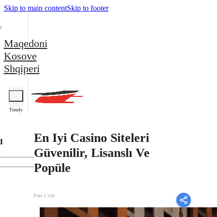
Skip to main content
Skip to footer
Maqedoni
Kosove
Shqiperi
Trendy
En Iyi Casino Siteleri
l
Güvenilir, Lisanslı Ve
Popüle
Para 2 vjet