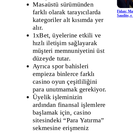
Masaüstü sürümünden
farklı olarak tarayıcılarda
Fidan: Ma
Saudite, 
kategoriler alt kısımda yer
alır.
1xBet, üyelerine etkili ve
hızlı iletişim sağlayarak
müşteri memnuniyetini üst
düzeyde tutar.
Ayrıca spor bahisleri
empieza binlerce farklı
casino oyun çeşitliliğini
para unutmamak gerekiyor.
Üyelik işleminizin
ardından finansal işlemlere
başlamak için, casino
sitesindeki “Para Yatırma”
sekmesine erişmeniz