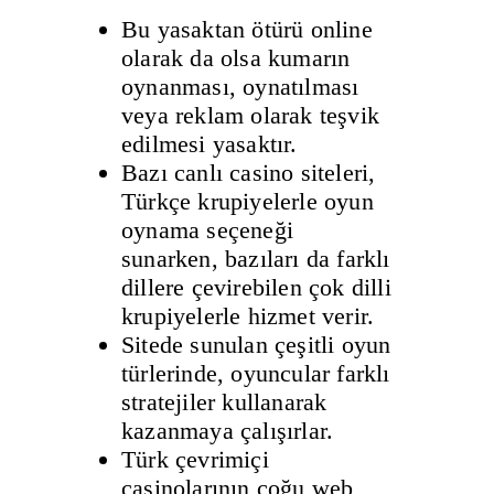
Bu yasaktan ötürü online
olarak da olsa kumarın
oynanması, oynatılması
veya reklam olarak teşvik
edilmesi yasaktır.
Bazı canlı casino siteleri,
Türkçe krupiyelerle oyun
oynama seçeneği
sunarken, bazıları da farklı
dillere çevirebilen çok dilli
krupiyelerle hizmet verir.
Sitede sunulan çeşitli oyun
türlerinde, oyuncular farklı
stratejiler kullanarak
kazanmaya çalışırlar.
Türk çevrimiçi
casinolarının çoğu web