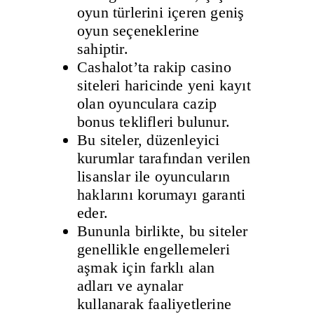
oyun türlerini içeren geniş
oyun seçeneklerine
sahiptir.
Cashalot’ta rakip casino
siteleri haricinde yeni kayıt
olan oyunculara cazip
bonus teklifleri bulunur.
Bu siteler, düzenleyici
kurumlar tarafından verilen
lisanslar ile oyuncuların
haklarını korumayı garanti
eder.
Bununla birlikte, bu siteler
genellikle engellemeleri
aşmak için farklı alan
adları ve aynalar
kullanarak faaliyetlerine