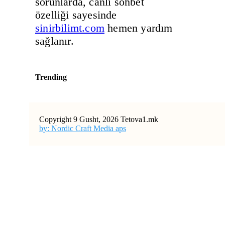
sorunlarda, canlı sohbet
özelliği sayesinde
sinirbilimt.com
hemen yardım
sağlanır.
Trending
Copyright 9 Gusht, 2026 Tetova1.mk
by: Nordic Craft Media aps