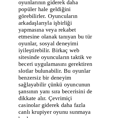
oyunlarının giderek daha
popüler hale geldiğini
görebilirler. Oyuncuların
arkadaşlarıyla işbirliği
yapmasına veya rekabet
etmesine olanak tanıyan bu tür
oyunlar, sosyal deneyimi
iyileştirebilir. Birkaç web
sitesinde oyuncuların taktik ve
beceri uygulamasını gerektiren
slotlar bulunabilir. Bu oyunlar
benzersiz bir deneyim
sağlayabilir çünkü oyuncunun
şansının yanı sıra becerisini de
dikkate alır. Çevrimiçi
casinolar giderek daha fazla
canlı krupiyer oyunu sunmaya