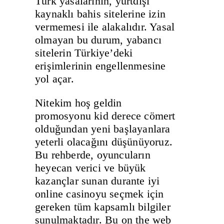
Türk yasalarının, yurtdışı
kaynaklı bahis sitelerine izin
vermemesi ile alakalıdır. Yasal
olmayan bu durum, yabancı
sitelerin Türkiye’deki
erişimlerinin engellenmesine
yol açar.
Nitekim hoş geldin
promosyonu kid derece cömert
olduğundan yeni başlayanlara
yeterli olacağını düşünüyoruz.
Bu rehberde, oyuncuların
heyecan verici ve büyük
kazançlar sunan durante iyi
online casinoyu seçmek için
gereken tüm kapsamlı bilgiler
sunulmaktadır. Bu on the web