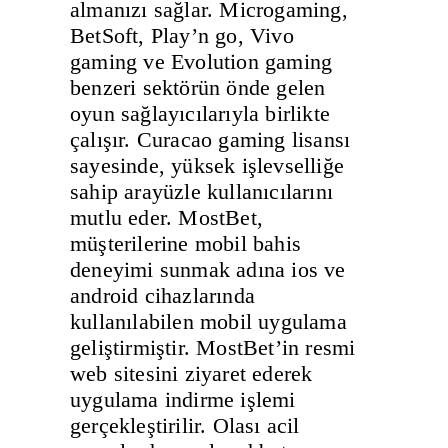
almanızı sağlar. Microgaming,
BetSoft, Play’n go, Vivo
gaming ve Evolution gaming
benzeri sektörün önde gelen
oyun sağlayıcılarıyla birlikte
çalışır. Curacao gaming lisansı
sayesinde, yüksek işlevselliğe
sahip arayüzle kullanıcılarını
mutlu eder. MostBet,
müşterilerine mobil bahis
deneyimi sunmak adına ios ve
android cihazlarında
kullanılabilen mobil uygulama
geliştirmiştir. MostBet’in resmi
web sitesini ziyaret ederek
uygulama indirme işlemi
gerçekleştirilir. Olası acil