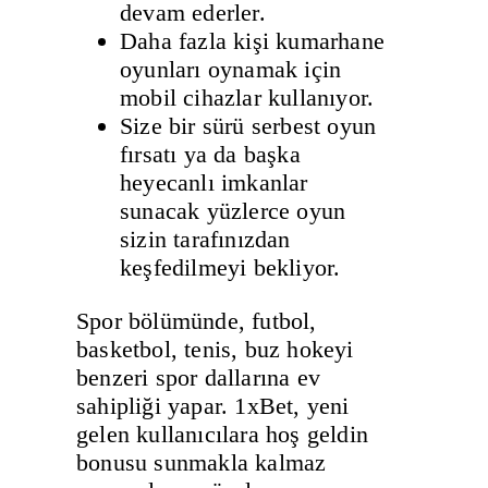
devam ederler.
Daha fazla kişi kumarhane
oyunları oynamak için
mobil cihazlar kullanıyor.
Size bir sürü serbest oyun
fırsatı ya da başka
heyecanlı imkanlar
sunacak yüzlerce oyun
sizin tarafınızdan
keşfedilmeyi bekliyor.
Spor bölümünde, futbol,
basketbol, tenis, buz hokeyi
benzeri spor dallarına ev
sahipliği yapar. 1xBet, yeni
gelen kullanıcılara hoş geldin
bonusu sunmakla kalmaz