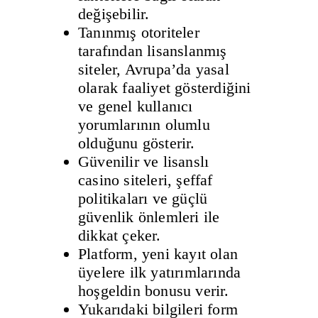
değişebilir.
Tanınmış otoriteler
tarafından lisanslanmış
siteler, Avrupa’da yasal
olarak faaliyet gösterdiğini
ve genel kullanıcı
yorumlarının olumlu
olduğunu gösterir.
Güvenilir ve lisanslı
casino siteleri, şeffaf
politikaları ve güçlü
güvenlik önlemleri ile
dikkat çeker.
Platform, yeni kayıt olan
üyelere ilk yatırımlarında
hoşgeldin bonusu verir.
Yukarıdaki bilgileri form