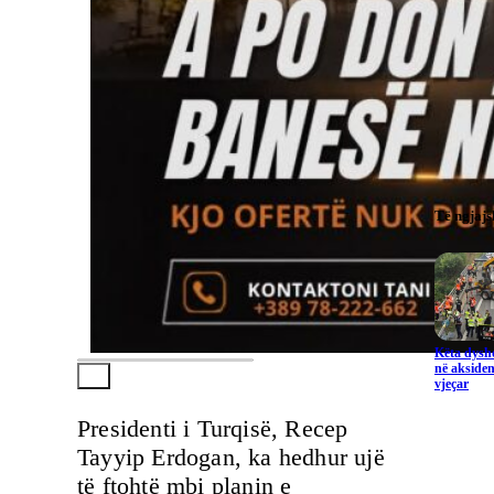
Të ngjaj
Këta dysho
në aksiden
vjeçar
Presidenti i Turqisë, Recep
Tayyip Erdogan, ka hedhur ujë
të ftohtë mbi planin e