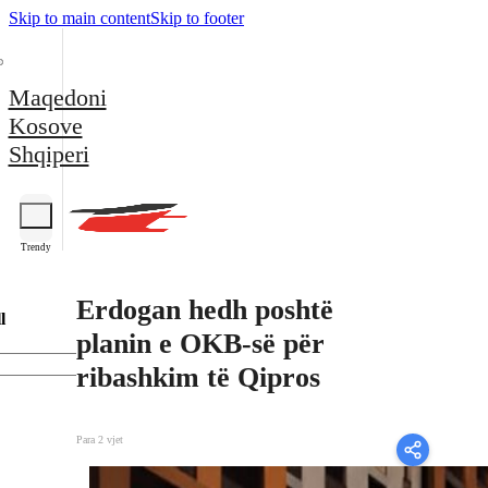
Skip to main content
Skip to footer
Maqedoni
Kosove
Shqiperi
Trendy
Erdogan hedh poshtë
l
planin e OKB-së për
ribashkim të Qipros
Para 2 vjet