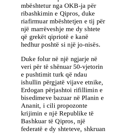
mbështetur nga OKB-ja për
ribashkimin e Qipros, duke
riafirmuar mbështetjen e tij për
një marrëveshje me dy shtete
që grekët qipriotë e kanë
hedhur poshtë si një jo-nisës.
Duke folur në një ngjarje në
veri për të shënuar 50-vjetorin
e pushtimit turk që ndau
ishullin përgjatë vijave etnike,
Erdogan përjashtoi rifillimin e
bisedimeve bazuar në Planin e
Ananit, i cili propozonte
krijimin e një Republike të
Bashkuar të Qipros, një
federatë e dy shteteve, shkruan