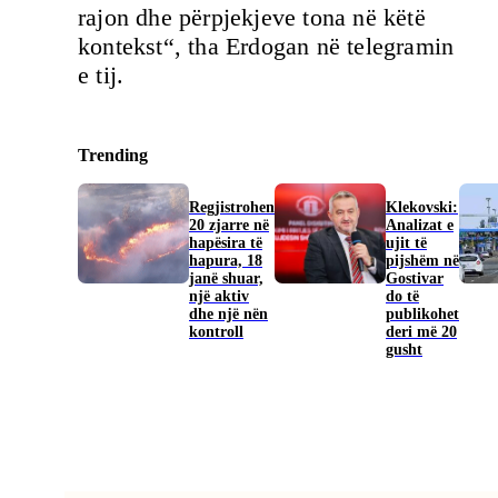
rajon dhe përpjekjeve tona në këtë
kontekst“, tha Erdogan në telegramin
e tij.
Trending
Regjistrohen
Klekovski:
20 zjarre në
Analizat e
hapësira të
ujit të
hapura, 18
pijshëm në
janë shuar,
Gostivar
një aktiv
do të
dhe një nën
publikohet
kontroll
deri më 20
gusht