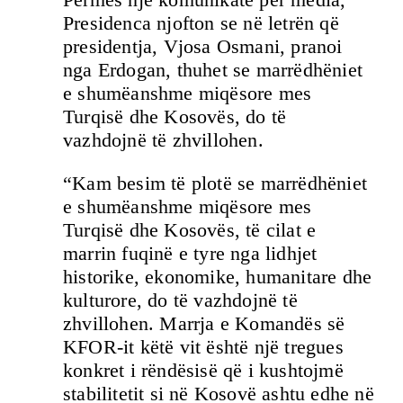
Presidenca njofton se në letrën që
presidentja, Vjosa Osmani, pranoi
nga Erdogan, thuhet se marrëdhëniet
e shumëanshme miqësore mes
Turqisë dhe Kosovës, do të
vazhdojnë të zhvillohen.
“Kam besim të plotë se marrëdhëniet
e shumëanshme miqësore mes
Turqisë dhe Kosovës, të cilat e
marrin fuqinë e tyre nga lidhjet
historike, ekonomike, humanitare dhe
kulturore, do të vazhdojnë të
zhvillohen. Marrja e Komandës së
KFOR-it këtë vit është një tregues
konkret i rëndësisë që i kushtojmë
stabilitetit si në Kosovë ashtu edhe në