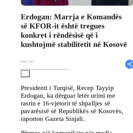
Erdogan: Marrja e Komandës
së KFOR-it është tregues
konkret i rëndësisë që i
kushtojmë stabilitetit në Kosovë
Para 2 vjet
Presidenti i Turqisë, Recep Tayyip
Erdogan, ka dërguar letër urimi me
rastin e 16-vjetorit të shpalljes së
pavarësisë së Republikës së Kosovës,
raporton Gazeta Sinjali.
Përmes një komunikate për media,