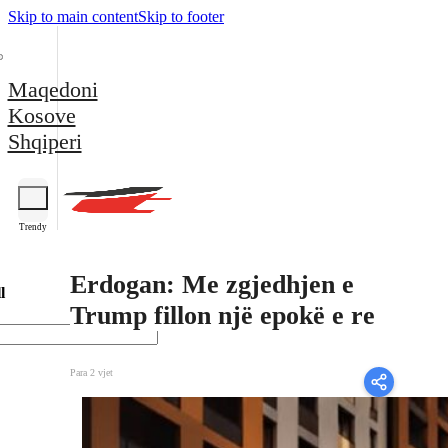
Skip to main content
Skip to footer
Maqedoni
Kosove
Shqiperi
Trendy
Erdogan: Me zgjedhjen e
l
Trump fillon një epokë e re
Para 2 vjet