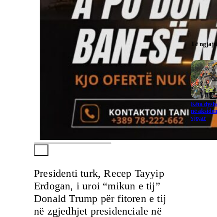
Të ngjaj
Këta dysho
në aksiden
vjeçar
Presidenti turk, Recep Tayyip
Erdogan, i uroi “mikun e tij”
Donald Trump për fitoren e tij
në zgjedhjet presidenciale në