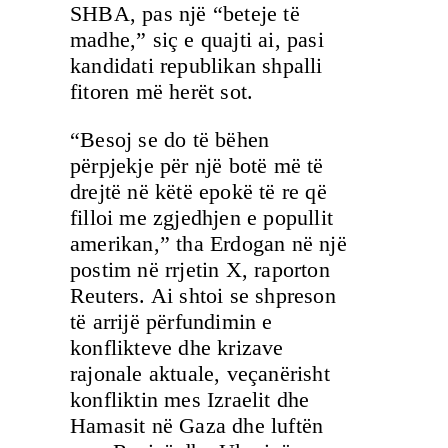
SHBA, pas një “beteje të
madhe,” siç e quajti ai, pasi
kandidati republikan shpalli
fitoren më herët sot.
“Besoj se do të bëhen
përpjekje për një botë më të
drejtë në këtë epokë të re që
filloi me zgjedhjen e popullit
amerikan,” tha Erdogan në një
postim në rrjetin X, raporton
Reuters. Ai shtoi se shpreson
të arrijë përfundimin e
konflikteve dhe krizave
rajonale aktuale, veçanërisht
konfliktin mes Izraelit dhe
Hamasit në Gaza dhe luftën