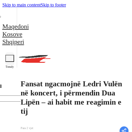
Skip to main content
Skip to footer
Maqedoni
Kosove
Shqiperi
Trendy
Fansat ngacmojnë Ledri Vulën
l
në koncert, i përmendin Dua
Lipën – ai habit me reagimin e
tij
Para 2 vjet