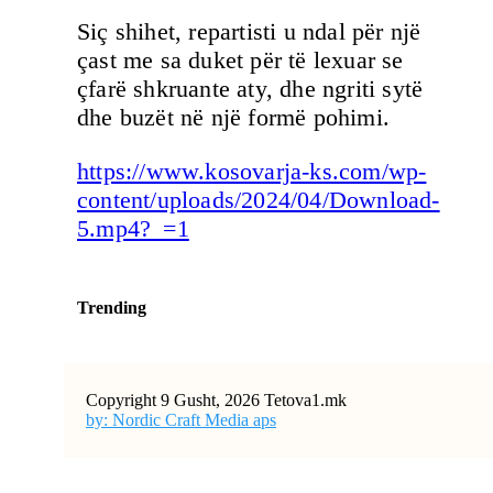
Siç shihet, repartisti u ndal për një
çast me sa duket për të lexuar se
çfarë shkruante aty, dhe ngriti sytë
dhe buzët në një formë pohimi.
https://www.kosovarja-ks.com/wp-
content/uploads/2024/04/Download-
5.mp4?_=1
Trending
Copyright 9 Gusht, 2026 Tetova1.mk
by: Nordic Craft Media aps