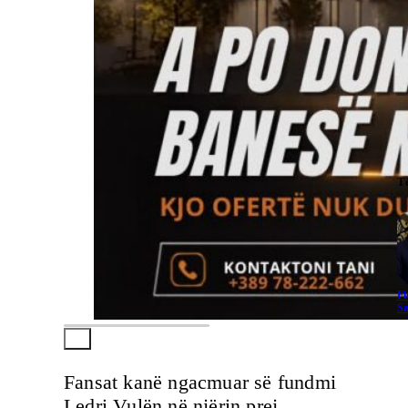
T
Fi
Sa
Fansat kanë ngacmuar së fundmi
Ledri Vulën në njërin prej